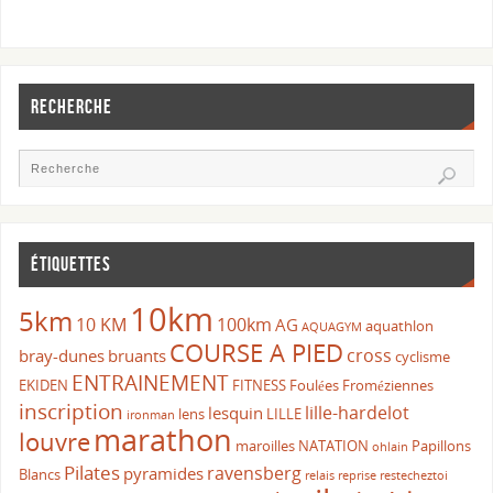
RECHERCHE
ÉTIQUETTES
10km
5km
10 KM
100km
AG
aquathlon
AQUAGYM
COURSE A PIED
cross
bray-dunes
bruants
cyclisme
ENTRAINEMENT
EKIDEN
FITNESS
Foulées Froméziennes
inscription
lille-hardelot
lesquin
lens
LILLE
ironman
marathon
louvre
maroilles
NATATION
Papillons
ohlain
Pilates
ravensberg
pyramides
Blancs
relais
reprise
restecheztoi