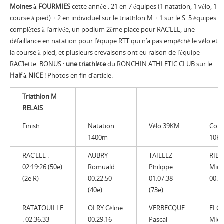
Moines à FOURMIES
cette année : 21 en 7 équipes (1 natation, 1 vélo, 1
course à pied) + 2 en individuel sur le triathlon M + 1 sur le S. 5 équipes
complètes à l’arrivée, un podium 2ème place pour RAC’LEE, une
défaillance en natation pour l’équipe RTT qui n’a pas empêché le vélo et
la course à pied, et plusieurs crevaisons ont eu raison de l’équipe
RAC’lette. BONUS :
une triathlète
du RONCHIN ATHLETIC CLUB sur le
Half à NICE
! Photos en fin d’article.
Triathlon M
RELAIS
Finish
Natation
Vélo 39KM
Cour
1400m
10K
RAC’LEE .
AUBRY
TAILLEZ
RIB
02:19:26 (50e)
Romuald
Philippe
Mich
(2e R)
00:22:50
01:07:38
00:48
(40e)
(73e)
RATATOUILLE
OLRY Céline
VERBECQUE
ELG
. 02:36:33
00:29:16
Pascal
Mick