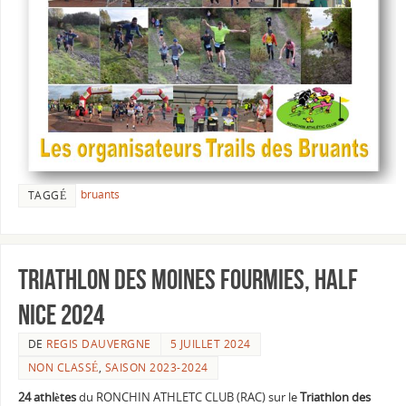
bruants
TAGGÉ
Triathlon des Moines FOURMIES, Half
NICE 2024
DE
REGIS DAUVERGNE
5 JUILLET 2024
NON CLASSÉ
,
SAISON 2023-2024
24 athlètes
du RONCHIN ATHLETC CLUB (RAC) sur le
Triathlon des