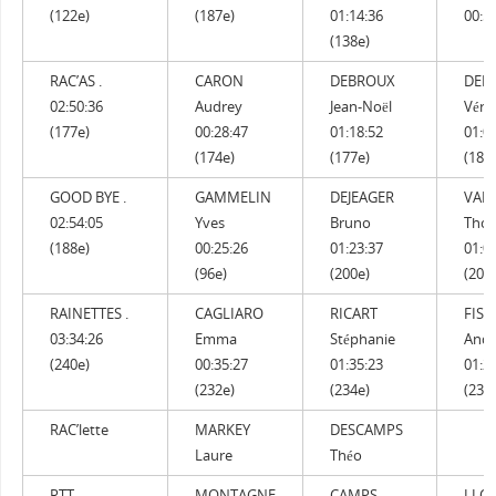
(122e)
(187e)
01:14:36
00:51
(138e)
RAC’AS .
CARON
DEBROUX
DEB
02:50:36
Audrey
Jean-Noël
Véro
(177e)
00:28:47
01:18:52
01:0
(174e)
(177e)
(184
GOOD BYE .
GAMMELIN
DEJEAGER
VAN
02:54:05
Yves
Bruno
Tho
(188e)
00:25:26
01:23:37
01:0
(96e)
(200e)
(201
RAINETTES .
CAGLIARO
RICART
FIS
03:34:26
Emma
Stéphanie
Andr
(240e)
00:35:27
01:35:23
01:2
(232e)
(234e)
(239
RAC’lette
MARKEY
DESCAMPS
Laure
Théo
RTT
MONTAGNE
CAMPS
LLO