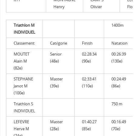
Henry
Olivier
Flor
Triathlon M
1400m
INDIVIDUEL
Classement
Catégorie
Finish
Natation
MOUTET
Senior
02:28:34
00:26:39
Alain M
(48e)
(90e)
(130e)
(82e)
STEPHANE
Master
02:33:41
00:24:49
Janot M
(39e)
(110e)
(86e)
(100e)
Triathlon S
750 m
INDIVIDUEL
LEFEVRE
Master
01:40:27
00:16:49
Herve M
(28e)
(85e)
(70e)
(74e)