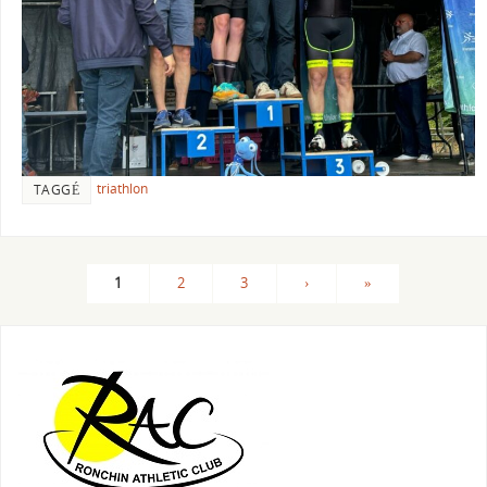
triathlon
TAGGÉ
1
2
3
›
»