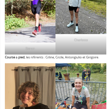
Charlotte
Simon
Course à pied
, les référents : Céline, Cécile, Antongiulio et Grégoire.