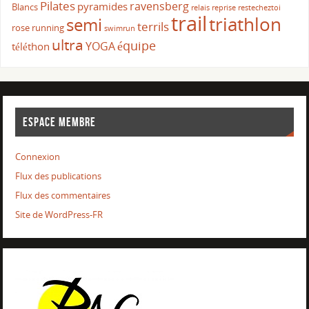
Pilates
ravensberg
pyramides
Blancs
relais
reprise
restecheztoi
trail
triathlon
semi
terrils
rose
running
swimrun
ultra
équipe
YOGA
téléthon
ESPACE MEMBRE
Connexion
Flux des publications
Flux des commentaires
Site de WordPress-FR