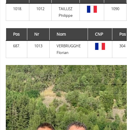
1018.
1012
TAILLEZ
1090
Philippe
Pos
Nr
Nom
CNP
Pos
687.
1013
VERBRUGGHE
304
Florian