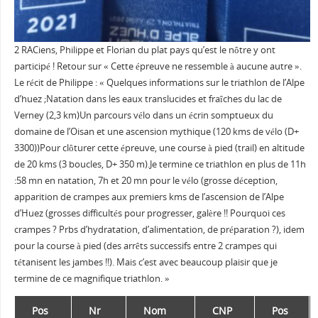
2 RACiens, Philippe et Florian du plat pays qu’est le nôtre y ont
participé ! Retour sur « Cette épreuve ne ressemble à aucune autre ».
Le récit de Philippe : « Quelques informations sur le triathlon de l’Alpe
d’huez ;Natation dans les eaux translucides et fraîches du lac de
Verney (2,3 km)Un parcours vélo dans un écrin somptueux du
domaine de l’Oisan et une ascension mythique (120 kms de vélo (D+
3300))Pour clôturer cette épreuve, une course à pied (trail) en altitude
de 20 kms (3 boucles, D+ 350 m).Je termine ce triathlon en plus de 11h
:58 mn en natation, 7h et 20 mn pour le vélo (grosse déception,
apparition de crampes aux premiers kms de l’ascension de l’Alpe
d’Huez (grosses difficultés pour progresser, galère !! Pourquoi ces
crampes ? Prbs d’hydratation, d’alimentation, de préparation ?), idem
pour la course à pied (des arrêts successifs entre 2 crampes qui
tétanisent les jambes !!). Mais c’est avec beaucoup plaisir que je
termine de ce magnifique triathlon. »
Pos
Nr
Nom
CNP
Pos