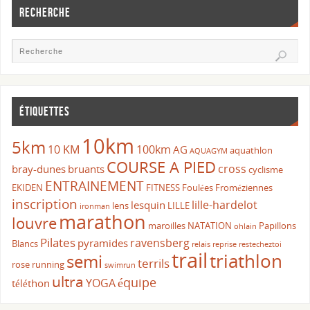
RECHERCHE
ÉTIQUETTES
10km
5km
10 KM
100km
AG
aquathlon
AQUAGYM
COURSE A PIED
cross
bray-dunes
bruants
cyclisme
ENTRAINEMENT
EKIDEN
FITNESS
Foulées Froméziennes
inscription
lille-hardelot
lesquin
lens
LILLE
ironman
marathon
louvre
maroilles
NATATION
Papillons
ohlain
Pilates
ravensberg
pyramides
Blancs
relais
reprise
restecheztoi
trail
triathlon
semi
terrils
rose
running
swimrun
ultra
équipe
YOGA
téléthon