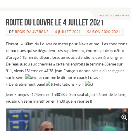
PAS DE COMMENTAIRE
Route du LOUVRE le 4 juillet 2021
DE
REGIS DAUVERGNE
4 JUILLET 2021
SAISON 2020-2021
Florent : « 10km du Louvre ce matin pour Alexis et moi. Les conditions
climatiques qui se dégradent très rapidement, énorme pluie et début
d’orage à 15min du départ lorsque nous attendions derrière la ligne…
De l’eau jusqu’aux chevilles à certains endroits Je termine 83eme sur
911, Alexis 151eme en 41’38. Jean-François de son côté a dû se régaler
sur le semi
« . et comme le dit notre coach Lucas :
« L’entraînement paie!
Félicitations Flo !!!
Jean-François : 124eme en 1h30’38 ». Son seul objectif étant de le faire,
réussir un semi marathon en 1h30 quelle reprise !!