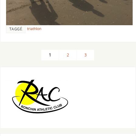
triathlon
TAGGÉ
1
2
3