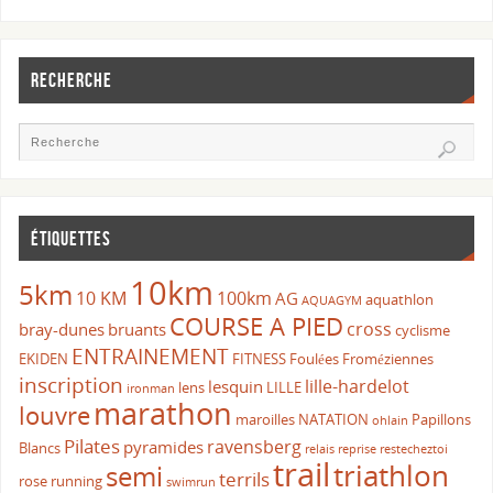
RECHERCHE
ÉTIQUETTES
10km
5km
10 KM
100km
AG
aquathlon
AQUAGYM
COURSE A PIED
cross
bray-dunes
bruants
cyclisme
ENTRAINEMENT
EKIDEN
FITNESS
Foulées Froméziennes
inscription
lille-hardelot
lesquin
lens
LILLE
ironman
marathon
louvre
maroilles
NATATION
Papillons
ohlain
Pilates
ravensberg
pyramides
Blancs
relais
reprise
restecheztoi
trail
triathlon
semi
terrils
rose
running
swimrun