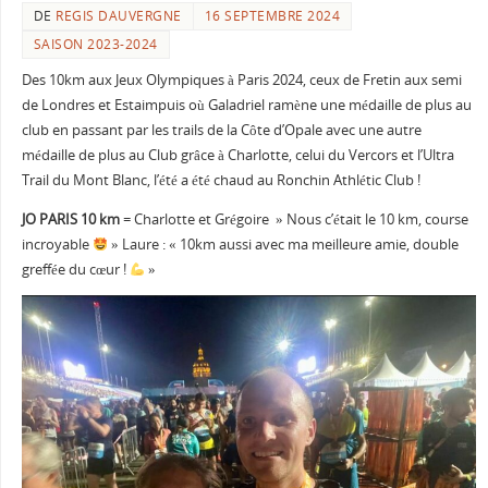
DE
REGIS DAUVERGNE
16 SEPTEMBRE 2024
SAISON 2023-2024
Des 10km aux Jeux Olympiques à Paris 2024, ceux de Fretin aux semi
de Londres et Estaimpuis où Galadriel ramène une médaille de plus au
club en passant par les trails de la Côte d’Opale avec une autre
médaille de plus au Club grâce à Charlotte, celui du Vercors et l’Ultra
Trail du Mont Blanc, l’été a été chaud au Ronchin Athlétic Club !
JO PARIS 10 km
= Charlotte et Grégoire » Nous c’était le 10 km, course
incroyable
» Laure : « 10km aussi avec ma meilleure amie, double
greffée du cœur !
»