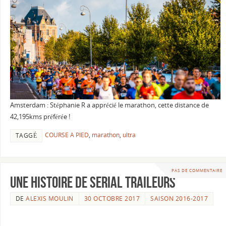
Amsterdam : Stéphanie R a apprécié le marathon, cette distance de
42,195kms préférée !
COURSE A PIED
,
marathon
,
ultra
TAGGÉ
PAS DE COMMENTAIRE
UNE HISTOIRE DE SERIAL TRAILEURS
DE
ALEXIS MOULIN
30 OCTOBRE 2017
SAISON 2016-2017