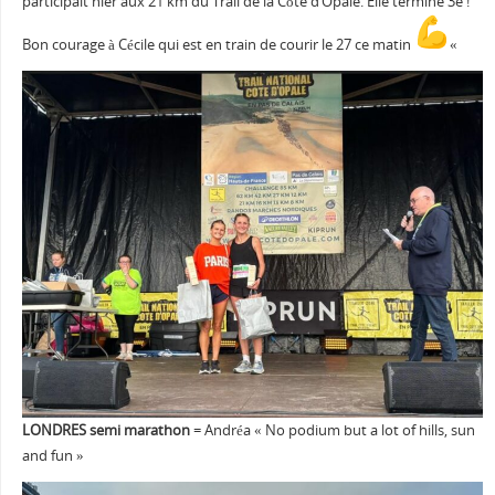
participait hier aux 21 km du Trail de la Côte d’Opale. Elle termine 3e !
Bon courage à Cécile qui est en train de courir le 27 ce matin
«
LONDRES semi marathon
= Andréa « No podium but a lot of hills, sun
and fun »