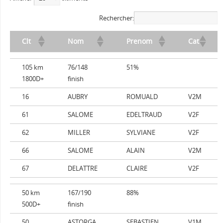
Rechercher:
Clt
Nom
Prenom
Cat
105 km
76/148
51%
1800D+
finish
16
AUBRY
ROMUALD
V2M
61
SALOME
EDELTRAUD
V2F
62
MILLER
SYLVIANE
V2F
66
SALOME
ALAIN
V2M
67
DELATTRE
CLAIRE
V2F
50 km
167/190
88%
500D+
finish
50
ASTORGA
SEBASTIEN
V1M