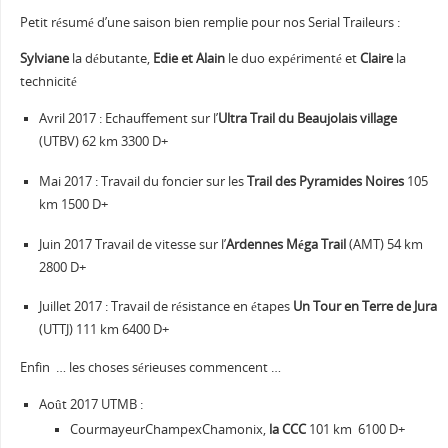
Petit résumé d’une saison bien remplie pour nos Serial Traileurs :
Sylviane
la débutante,
Edie et Alain
le duo expérimenté et
Claire
la
technicité
Avril 2017 : Echauffement sur l’
Ultra Trail du Beaujolais village
(UTBV) 62 km 3300 D+
Mai 2017 : Travail du foncier sur les
Trail des Pyramides Noires
105
km 1500 D+
Juin 2017 Travail de vitesse sur l’
Ardennes Méga Trail
(AMT) 54 km
2800 D+
Juillet 2017 : Travail de résistance en étapes
Un Tour en Terre de Jura
(UTTJ) 111 km 6400 D+
Enfin
… les choses sérieuses commencent …
Août 2017 UTMB :
CourmayeurChampexChamonix,
la CCC
101 km
6100 D+