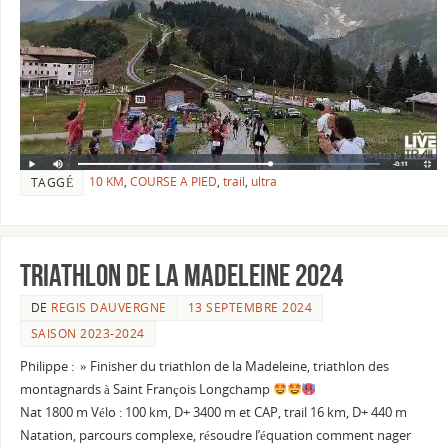
10 KM
,
COURSE A PIED
,
trail
,
ultra
TAGGÉ
Triathlon de La Madeleine 2024
DE
REGIS DAUVERGNE
13 SEPTEMBRE 2024
SAISON 2023-2024
Philippe : » Finisher du triathlon de la Madeleine, triathlon des
montagnards à Saint François Longchamp
Nat 1800 m Vélo : 100 km, D+ 3400 m et CAP, trail 16 km, D+ 440 m
Natation, parcours complexe, résoudre l’équation comment nager