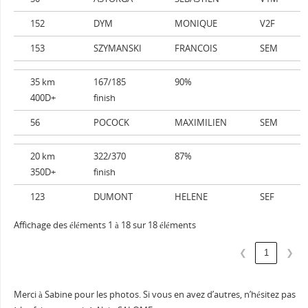
152
DYM
MONIQUE
V2F
153
SZYMANSKI
FRANCOIS
SEM
35 km
167/185
90%
400D+
finish
56
POCOCK
MAXIMILIEN
SEM
20 km
322/370
87%
350D+
finish
123
DUMONT
HELENE
SEF
Affichage des éléments 1 à 18 sur 18 éléments
1
❮
❯
Merci à Sabine pour les photos. Si vous en avez d’autres, n’hésitez pas