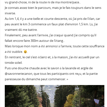
vu grand-chose, ni de la route ni de ma montre/pace..
Je connais assez bien le parcours, mais je le fais toujours dans le sens
inverse.
Au km 1,4, il y a une belle et courte descente, où j’ai pris de l’élan, car
peu avant le km 3 commence un faux plat d’environ 1,5 km. Là, j’ai
vraiment dû me battre.
Finalement, peu avant l’arrivée, j’ai craqué quand j’ai compris qu’il
fallait encore faire 300m autour de l’étang..
Mais lorsque mon nom a été annoncé à l’arrivée, toute cette souffrance
a été oubliée.
.
En rentrant, le ciel s’est éclairci et, à la maison, j’ai été accueilli par un
timide soleil.
Puis une douche chaude avec le savon à la lavande et argile de
@savonneriecanon, que tous les participants ont reçu, et la partie
paresseuse du dimanche peut commencer. »