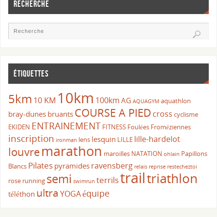
RECHERCHE
ÉTIQUETTES
10km
5km
10 KM
100km
AG
aquathlon
AQUAGYM
COURSE A PIED
cross
bray-dunes
bruants
cyclisme
ENTRAINEMENT
EKIDEN
FITNESS
Foulées Froméziennes
inscription
lille-hardelot
lesquin
lens
LILLE
ironman
marathon
louvre
maroilles
NATATION
Papillons
ohlain
Pilates
ravensberg
pyramides
Blancs
relais
reprise
restecheztoi
trail
triathlon
semi
terrils
rose
running
swimrun
ultra
équipe
YOGA
téléthon