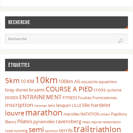
RECHERCHE
ÉTIQUETTES
10km
5km
10 KM
100km
AG
aquathlon
AQUAGYM
COURSE A PIED
cross
bray-dunes
bruants
cyclisme
ENTRAINEMENT
EKIDEN
FITNESS
Foulées Froméziennes
inscription
lille-hardelot
lesquin
lens
LILLE
ironman
marathon
louvre
maroilles
NATATION
Papillons
ohlain
Pilates
ravensberg
pyramides
Blancs
relais
reprise
restecheztoi
trail
triathlon
semi
terrils
rose
running
swimrun