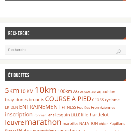
RECHERCHE
ÉTIQUETTES
10km
5km
10 KM
100km
AG
aquathlon
AQUAGYM
COURSE A PIED
cross
bray-dunes
bruants
cyclisme
ENTRAINEMENT
EKIDEN
FITNESS
Foulées Froméziennes
inscription
lille-hardelot
lesquin
lens
LILLE
ironman
marathon
louvre
maroilles
NATATION
Papillons
ohlain
Pilates
ravensberg
pyramides