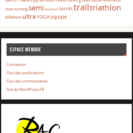
Blancs
relais
reprise
restecheztoi
trail
triathlon
semi
terrils
rose
running
swimrun
ultra
équipe
YOGA
téléthon
ESPACE MEMBRE
Connexion
Flux des publications
Flux des commentaires
Site de WordPress-FR