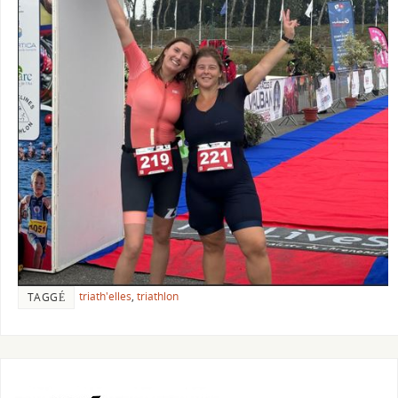
triath'elles
,
triathlon
TAGGÉ