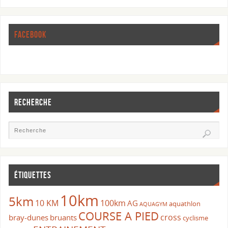
FACEBOOK
RECHERCHE
ÉTIQUETTES
10km
5km
10 KM
100km
AG
aquathlon
AQUAGYM
COURSE A PIED
cross
bray-dunes
bruants
cyclisme