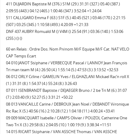
411 DUJARDIN Baptiste M (376.) S1M (29.) 31:31 (327.) 05:40 (387.)
2:09:55 (443.) 04:12 (465.) 1:00:46 (347.) 3:52:04 +1:24:04
511 CALLIGARO Emma F (63.) S1F (5.) 40:45 (521.) 03:46 (170.) 2:21:15
(507.) 03:25 (345.) 1:10:58 (493.) 4:20:09 +1:21:33
DNF 437 AUBRY Romuald M () V4M () 25:54 (91.) 03:36 (140.) 1:53:06
(255.) () ()
60 en Relais : Ordre Dos. Nom Prénom M/F Equipe M/F Cat. NAT VELO
CAP Temps Écart
04 010 JANOT Stéphane / VERBECQUE Pascal / LANNOY Jean François
Tri man team M (4.) 26:50 (4.) 1:55:14 (5.) 47:53 (3.) 3:13:52 +32:53
06 012 ORLY Céline / GAMELIN Yves / ELGHAZLANI Mickael Rac’n roll X
(1.) 31:31 (8.) 1:54:37 (4.) 55:24 (8.) 3:26:43
07 011 ISENBRANDT Baptiste / DEJAEGER Bruno / 2 be Tri M (6.) 31:07
(7.) 2:03:40 (9.) 52:27 (5.) 3:31:21 +50:22
08 013 VANCAILLE Carine / DEBROUX Jean Noel / DEBANDT Véronique
Ric Rac X (5.) 40:56 (16.) 2:10:28 (12.) 1:04:18 (11.) 4:00:24 +33:41
09 009 MACQUART Isabelle / CAMPS Olivier / POUZOL Catherine One
Two Tri X (3.) 29:58 (6.) 2:04:05 (10.) 1:00:19 (9.) 3:38:34 +11:51
14 015 RICART Stéphanie / VAN ASSCHE Thomas / VAN ASSCHE