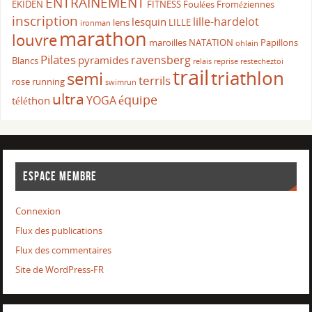
ENTRAINEMENT
EKIDEN
FITNESS
Foulées Froméziennes
inscription
lille-hardelot
lesquin
lens
LILLE
ironman
marathon
louvre
maroilles
NATATION
Papillons
ohlain
Pilates
ravensberg
pyramides
Blancs
relais
reprise
restecheztoi
trail
triathlon
semi
terrils
rose
running
swimrun
ultra
équipe
YOGA
téléthon
ESPACE MEMBRE
Connexion
Flux des publications
Flux des commentaires
Site de WordPress-FR