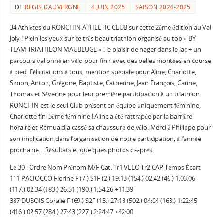
DE
REGIS DAUVERGNE
4 JUIN 2025
SAISON 2024-2025
34 Athlètes du RONCHIN ATHLETIC CLUB sur cette 2ème édition au Val
Joly ! Plein les yeux sur ce très beau triathlon organisé au top « BY
TEAM TRIATHLON MAUBEUGE » : le plaisir de nager dans le lac + un
parcours vallonné en vélo pour finir avec des belles montées en course
à pied. Félicitations à tous, mention spéciale pour Aline, Charlotte,
Simon, Anton, Grégoire, Baptiste, Catherine, Jean François, Carine,
Thomas et Séverine pour leur première participation à un triathlon.
RONCHIN est le seul Club présent en équipe uniquement féminine,
Charlotte fini 5ème féminine ! Aline a été rattrapée par la barrière
horaire et Romuald a cassé sa chaussure de vélo. Merci à Philippe pour
son implication dans l’organisation de notre participation, à l’année
prochaine… Résultats et quelques photos ci-après.
Le 30 : Ordre Nom Prénom M/F Cat. Tr1 VELO Tr2 CAP Temps Écart
111 PACIOCCO Florine F (7.) S1F (2.) 19:13 (154.) 02:42 (46.) 1:03:06
(117.) 02:34 (183.) 26:51 (190.) 1:54:26 +11:39
387 DUBOIS Coralie F (69.) S2F (15.) 27:18 (502.) 04:04 (163.) 1:22:45
(416.) 02:57 (284.) 27:43 (227.) 2:24:47 +42:00