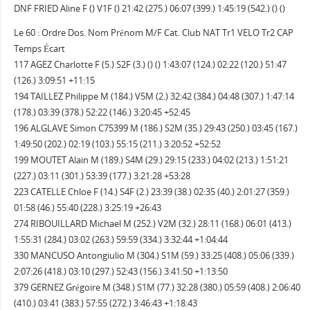
DNF FRIED Aline F () V1F () 21:42 (275.) 06:07 (399.) 1:45:19 (542.) () ()
Le 60 : Ordre Dos. Nom Prénom M/F Cat. Club NAT Tr1 VELO Tr2 CAP
Temps Écart
117 AGEZ Charlotte F (5.) S2F (3.) () () 1:43:07 (124.) 02:22 (120.) 51:47
(126.) 3:09:51 +11:15
194 TAILLEZ Philippe M (184.) V5M (2.) 32:42 (384.) 04:48 (307.) 1:47:14
(178.) 03:39 (378.) 52:22 (146.) 3:20:45 +52:45
196 ALGLAVE Simon C75399 M (186.) S2M (35.) 29:43 (250.) 03:45 (167.)
1:49:50 (202.) 02:19 (103.) 55:15 (211.) 3:20:52 +52:52
199 MOUTET Alain M (189.) S4M (29.) 29:15 (233.) 04:02 (213.) 1:51:21
(227.) 03:11 (301.) 53:39 (177.) 3:21:28 +53:28
223 CATELLE Chloe F (14.) S4F (2.) 23:39 (38.) 02:35 (40.) 2:01:27 (359.)
01:58 (46.) 55:40 (228.) 3:25:19 +26:43
274 RIBOUILLARD Michael M (252.) V2M (32.) 28:11 (168.) 06:01 (413.)
1:55:31 (284.) 03:02 (263.) 59:59 (334.) 3:32:44 +1:04:44
330 MANCUSO Antongiulio M (304.) S1M (59.) 33:25 (408.) 05:06 (339.)
2:07:26 (418.) 03:10 (297.) 52:43 (156.) 3:41:50 +1:13:50
379 GERNEZ Grégoire M (348.) S1M (77.) 32:28 (380.) 05:59 (408.) 2:06:40
(410.) 03:41 (383.) 57:55 (272.) 3:46:43 +1:18:43