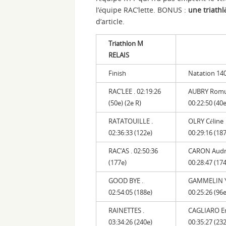
l’équipe RAC’lette. BONUS :
une triathl
d’article.
Triathlon M
RELAIS
Finish
Natation 1
RAC’LEE . 02:19:26
AUBRY Romu
(50e) (2e R)
00:22:50 (40e
RATATOUILLE .
OLRY Céline
02:36:33 (122e)
00:29:16 (18
RAC’AS . 02:50:36
CARON Audr
(177e)
00:28:47 (17
GOOD BYE .
GAMMELIN 
02:54:05 (188e)
00:25:26 (96e
RAINETTES .
CAGLIARO 
03:34:26 (240e)
00:35:27 (23