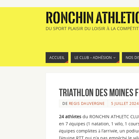
RONCHIN ATHLETI
DU SPORT PLAISIR DU LOISIR À LA COMPÉTI
ACCUEIL
LE CLUB – ADHÉSION
NOS DI
Triathlon des Moines F
DE
REGIS DAUVERGNE
5 JUILLET 2024
24 athlètes
du RONCHIN ATHLETC CLUB 
en 7 équipes (1 natation, 1 vélo, 1 cours
équipes complètes à l’arrivée, un pod
l’équipe RTT qui n’a pas empêché le vél