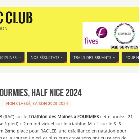
C CLUB
TION
SCIPLINES
NOS RÉSULTATS
TRAILS DES BRUANTS
POUR 
OURMIES, Half NICE 2024
NON CLASSÉ
,
SAISON 2023-2024
(RAC) sur le
Triathlon des Moines à FOURMIES
cette année : 21
e à pied) + 2 en individuel sur le triathlon M + 1 sur le S. 5
ium 2ème place pour RAC’LEE, une défaillance en natation pour
o et la course à pied, et plusieurs crevaisons ont eu raison de