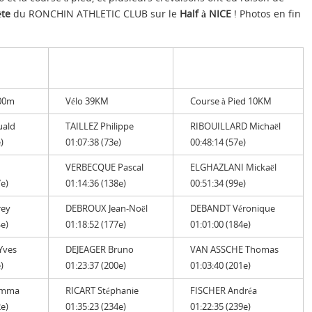
ète
du RONCHIN ATHLETIC CLUB sur le
Half à NICE
! Photos en fin
400m
Vélo 39KM
Course à Pied 10KM
ald
TAILLEZ Philippe
RIBOUILLARD Michaël
)
01:07:38 (73e)
00:48:14 (57e)
VERBECQUE Pascal
ELGHAZLANI Mickaël
7e)
01:14:36 (138e)
00:51:34 (99e)
ey
DEBROUX Jean-Noël
DEBANDT Véronique
4e)
01:18:52 (177e)
01:01:00 (184e)
Yves
DEJEAGER Bruno
VAN ASSCHE Thomas
)
01:23:37 (200e)
01:03:40 (201e)
Emma
RICART Stéphanie
FISCHER Andréa
2e)
01:35:23 (234e)
01:22:35 (239e)