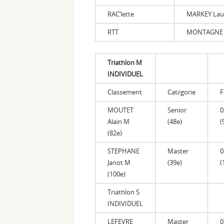
RAC’lette
MARKEY Lau
RTT
MONTAGNE 
Triathlon M
INDIVIDUEL
Classement
Catégorie
F
MOUTET
Senior
0
Alain M
(48e)
(
(82e)
STEPHANE
Master
0
Janot M
(39e)
(
(100e)
Triathlon S
INDIVIDUEL
LEFEVRE
Master
0