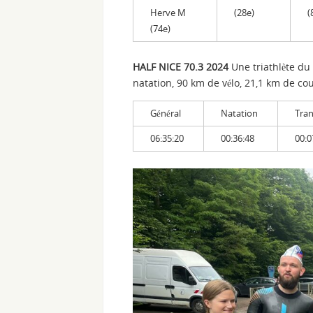
Herve M
(28e)
(
(74e)
HALF NICE 70.3 2024
Une triathlète d
natation, 90 km de vélo, 21,1 km de co
Général
Natation
Tran
06:35:20
00:36:48
00:0