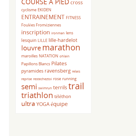
COURSE A PIED
cross
cyclisme
EKIDEN
ENTRAINEMENT
FITNESS
Foulées Froméziennes
inscription
lens
ironman
lille-hardelot
lesquin
LILLE
marathon
louvre
maroilles
NATATION
ohlain
Pilates
Papillons Blancs
ravensberg
pyramides
relais
rose
running
reprise
restecheztoi
trail
semi
terrils
swimrun
triathlon
téléthon
ultra
équipe
YOGA