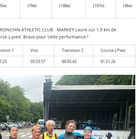
85e)
(70e)
(108e)
(107e)
(46e)
u RONCHIN ATHLETIC CLUB : MARKEY Laure sur 1,9 km de
urse à pied. Bravo pour cette performance !
sition 1
Vélo
Transition 2
Course à Pied
7:25
03:53:57
00:05:42
01:51:26