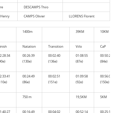
re
DESCAMPS Théo
Henry
CAMPS Olivier
LLORENS Florent
1400m
39KM
10KM
inish
Natation
Transition
Vélo
CaP
2:28:34
00:26:39
00:02:40
01:08:55
00:50:21
90e)
(130e)
(136e)
(87e)
(84e)
2:33:41
00:24:49
00:02:51
01:09:58
00:56:05
110e)
(86e)
(151e)
(92e)
(150e)
750 m
19,5KM
5KM
1:40:27
00:16:49
00:04:02
00:52:14
00:25:19