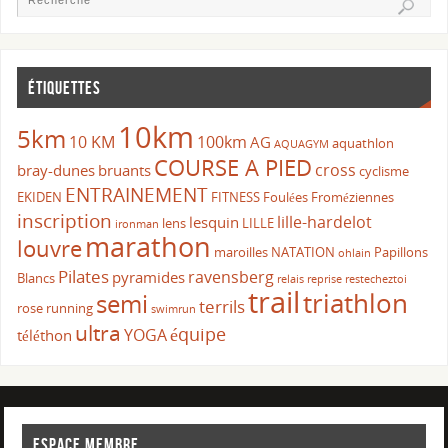
ÉTIQUETTES
10km
5km
10 KM
100km
AG
aquathlon
AQUAGYM
COURSE A PIED
cross
bray-dunes
bruants
cyclisme
ENTRAINEMENT
EKIDEN
FITNESS
Foulées Froméziennes
inscription
lille-hardelot
lesquin
lens
LILLE
ironman
marathon
louvre
maroilles
NATATION
Papillons
ohlain
Pilates
ravensberg
pyramides
Blancs
relais
reprise
restecheztoi
trail
triathlon
semi
terrils
rose
running
swimrun
ultra
équipe
YOGA
téléthon
ESPACE MEMBRE