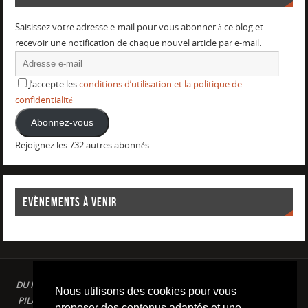
Saisissez votre adresse e-mail pour vous abonner à ce blog et
recevoir une notification de chaque nouvel article par e-mail.
J’accepte les
conditions d’utilisation et la politique de
confidentialité
Abonnez-vous
Rejoignez les 732 autres abonnés
EVÈNEMENTS À VENIR
DU PLAISIR DANS LE SPORT LOISIR A LA COMPETITION : AQUAGYM /
Nous utilisons des cookies pour vous
PILATES / STRETCHING / COURSE A PIED / NATATION / TRIATHLON /
proposer des contenus adaptés et une