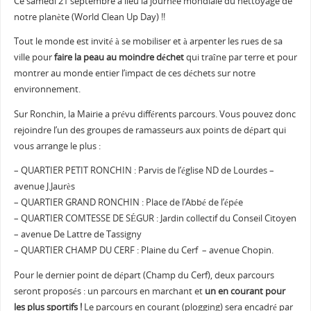
Ce samedi 21 septembre a lieu la journée mondiale du nettoyage de
notre planète (World Clean Up Day) !!
Tout le monde est invité à se mobiliser et à arpenter les rues de sa
ville pour
faire la peau au moindre déchet
qui traîne par terre et pour
montrer au monde entier l’impact de ces déchets sur notre
environnement.
Sur Ronchin, la Mairie a prévu différents parcours. Vous pouvez donc
rejoindre l’un des groupes de ramasseurs aux points de départ qui
vous arrange le plus :
– QUARTIER PETIT RONCHIN : Parvis de l’église ND de Lourdes –
avenue J.Jaurès
– QUARTIER GRAND RONCHIN : Place de l’Abbé de l’épée
– QUARTIER COMTESSE DE SÉGUR : Jardin collectif du Conseil Citoyen
– avenue De Lattre de Tassigny
– QUARTIER CHAMP DU CERF : Plaine du Cerf – avenue Chopin.
Pour le dernier point de départ (Champ du Cerf), deux parcours
seront proposés : un parcours en marchant et
un en courant pour
les plus sportifs !
Le parcours en courant (plogging) sera encadré par