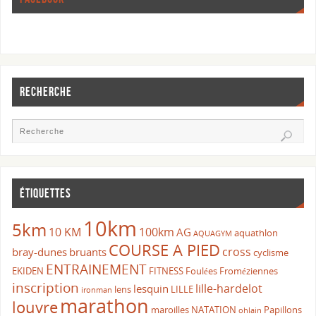
RECHERCHE
ÉTIQUETTES
10km
5km
10 KM
100km
AG
aquathlon
AQUAGYM
COURSE A PIED
cross
bray-dunes
bruants
cyclisme
ENTRAINEMENT
EKIDEN
FITNESS
Foulées Froméziennes
inscription
lille-hardelot
lesquin
lens
LILLE
ironman
marathon
louvre
maroilles
NATATION
Papillons
ohlain