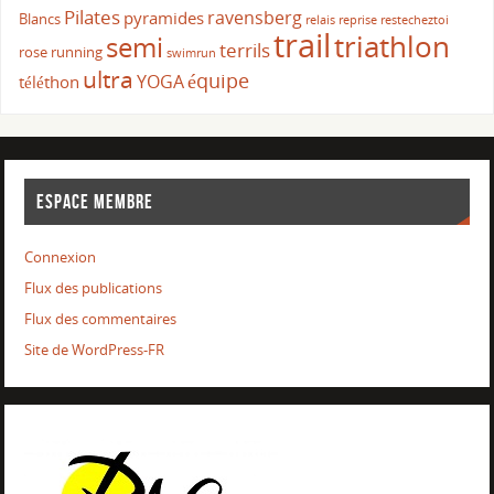
Pilates
ravensberg
pyramides
Blancs
relais
reprise
restecheztoi
trail
triathlon
semi
terrils
rose
running
swimrun
ultra
équipe
YOGA
téléthon
ESPACE MEMBRE
Connexion
Flux des publications
Flux des commentaires
Site de WordPress-FR