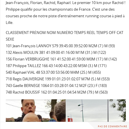
Jean-François, Florian, Rachid, Raphaël. Le premier 10 km pour Rachid !
Philippe qualifié pour les championnats de France. C’est une des
courses proche de notre piste d’entraînement running course à pied à
Lille.
CLASSEMENT PRÉNOM NOM NUMÉRO TEMPS RÉEL TEMPS OFF CAT
SEXE
101 Jean-François LANNOY 579 39:45:00 39:52:00 M2M (7.) M (93)
132 Alexis MOULIN 381 41:09:00 41:16:00 M1M (31.) M (122)
156 Florian VERBRUGGHE 161 41:52:00 41:59:00 M0M (17.) M (142)
187 Philippe TAILLEZ 166 43:14:00 43:22:00 M5M (3.) M (171)
540 Raphael VIAL 48 53:37:00 53:56:00 M4M (25.) M (455)
718 Regis DAUVERGNE 199 01:01:23 01:02:07 M7M (5.) M (553)
743 Gaelle BERNEGE 1064 01:03:28 01:04:12 M2F (23.) F (183)
748 Rachid BOUSSIF 162 01:04:25 01:04:54 M2M (79.) M (563)
PAS DE COMMENTAIRE