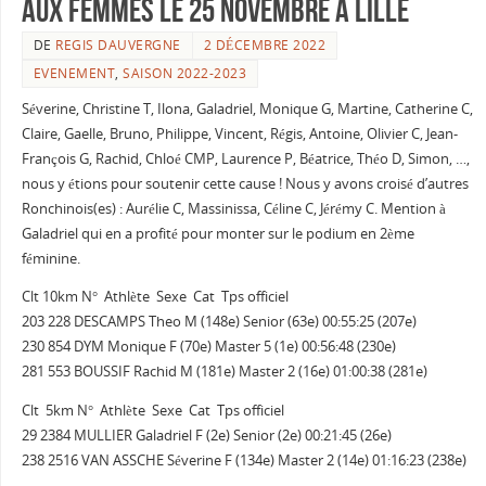
aux femmes le 25 novembre à Lille
DE
REGIS DAUVERGNE
2 DÉCEMBRE 2022
EVENEMENT
,
SAISON 2022-2023
Séverine, Christine T, Ilona, Galadriel, Monique G, Martine, Catherine C,
Claire, Gaelle, Bruno, Philippe, Vincent, Régis, Antoine, Olivier C, Jean-
François G, Rachid, Chloé CMP, Laurence P, Béatrice, Théo D, Simon, …,
nous y étions pour soutenir cette cause ! Nous y avons croisé d’autres
Ronchinois(es) : Aurélie C, Massinissa, Céline C, Jérémy C. Mention à
Galadriel qui en a profité pour monter sur le podium en 2ème
féminine.
Clt 10km N° Athlète Sexe Cat Tps officiel
203 228 DESCAMPS Theo M (148e) Senior (63e) 00:55:25 (207e)
230 854 DYM Monique F (70e) Master 5 (1e) 00:56:48 (230e)
281 553 BOUSSIF Rachid M (181e) Master 2 (16e) 01:00:38 (281e)
Clt 5km N° Athlète Sexe Cat Tps officiel
29 2384 MULLIER Galadriel F (2e) Senior (2e) 00:21:45 (26e)
238 2516 VAN ASSCHE Séverine F (134e) Master 2 (14e) 01:16:23 (238e)