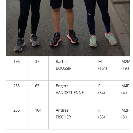
196
37
Rachid
M
M2M
BOUSSIF
(164)
(19.)
235.
63
Brigitte
F
M4F
VANDESTIENNE
(54)
(4.)
236.
164
Andrea
F
M2F
FISCHER
(55)
(8.)