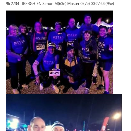
96 2734 TIBERGHIEN Simon M(63e) Master 0 (7e) 00:27:44 (95e)