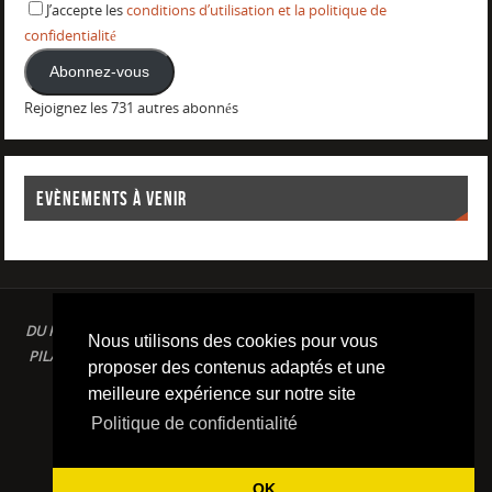
J’accepte les
conditions d’utilisation et la politique de
confidentialité
Abonnez-vous
Rejoignez les 731 autres abonnés
EVÈNEMENTS À VENIR
DU PLAISIR DANS LE SPORT LOISIR A LA COMPETITION : AQUAGYM /
Nous utilisons des cookies pour vous
PILATES / STRETCHING / COURSE A PIED / NATATION / TRIATHLON /
proposer des contenus adaptés et une
TRAILS / YOGA/ RENFORCEMENT MUSCULAIRE
meilleure expérience sur notre site
Conditions d'utilisation & Politique de confidentialité
Politique de confidentialité
FIÈREMENT PROPULSÉ PAR
PARABOLA
&
WORDPRESS.
OK