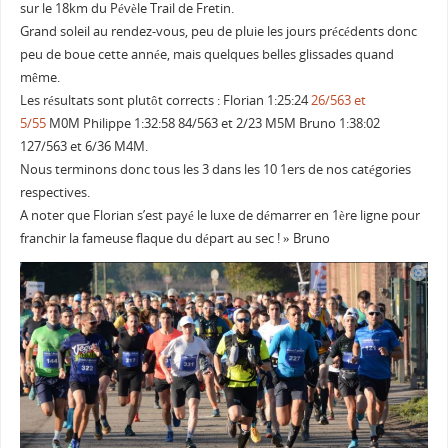
sur le 18km du Pévèle Trail de Fretin.
Grand soleil au rendez-vous, peu de pluie les jours précédents donc
peu de boue cette année, mais quelques belles glissades quand
même.
Les résultats sont plutôt corrects : Florian 1:25:24
26/563 et
5/55
M0M Philippe 1:32:58 84/563 et 2/23 M5M Bruno 1:38:02
127/563 et 6/36 M4M.
Nous terminons donc tous les 3 dans les 10 1ers de nos catégories
respectives.
A noter que Florian s’est payé le luxe de démarrer en 1ère ligne pour
franchir la fameuse flaque du départ au sec ! » Bruno