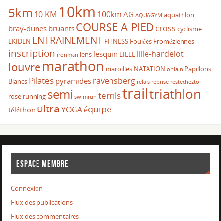
10km
5km
10 KM
100km
AG
aquathlon
AQUAGYM
COURSE A PIED
cross
bray-dunes
bruants
cyclisme
ENTRAINEMENT
EKIDEN
FITNESS
Foulées Froméziennes
inscription
lille-hardelot
lesquin
lens
LILLE
ironman
marathon
louvre
maroilles
NATATION
Papillons
ohlain
Pilates
ravensberg
pyramides
Blancs
relais
reprise
restecheztoi
trail
triathlon
semi
terrils
rose
running
swimrun
ultra
équipe
YOGA
téléthon
ESPACE MEMBRE
Connexion
Flux des publications
Flux des commentaires