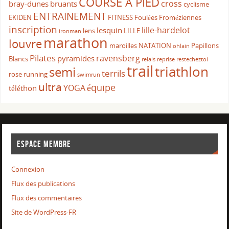
COURSE A PIED
cross
bray-dunes
bruants
cyclisme
ENTRAINEMENT
EKIDEN
FITNESS
Foulées Froméziennes
inscription
lille-hardelot
lesquin
lens
LILLE
ironman
marathon
louvre
maroilles
NATATION
Papillons
ohlain
Pilates
ravensberg
pyramides
Blancs
relais
reprise
restecheztoi
trail
triathlon
semi
terrils
rose
running
swimrun
ultra
équipe
YOGA
téléthon
ESPACE MEMBRE
Connexion
Flux des publications
Flux des commentaires
Site de WordPress-FR