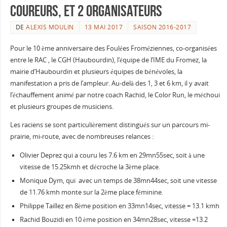
coureurs, et 2 organisateurs
DE
ALEXIS MOULIN
13 MAI 2017
SAISON 2016-2017
Pour le 10 ème anniversaire des Foulées Froméziennes, co-organisées
entre le RAC , le CGH (Haubourdin), l’équipe de l’IME du Fromez, la
mairie d’Haubourdin et plusieurs équipes de bénévoles, la
manifestation a pris de l’ampleur. Au-delà des 1, 3 et 6 km, il y avait
l’échauffement animé par notre coach Rachid, le Color Run, le méchoui
et plusieurs groupes de musiciens.
Les raciens se sont particulièrement distingués sur un parcours mi-
prairie, mi-route, avec de nombreuses relances :
Olivier Deprez qui a couru les 7.6 km en 29mn55sec, soit à une
vitesse de 15.25kmh et décroche la 3ème place.
Monique Dym, qui avec un temps de 38mn44sec, soit une vitesse
de 11.76 kmh monte sur la 2ème place féminine.
Philippe Taillez en 8ème position en 33mn14sec, vitesse = 13.1 kmh
Rachid Bouzidi en 10 ème position en 34mn28sec, vitesse =13.2