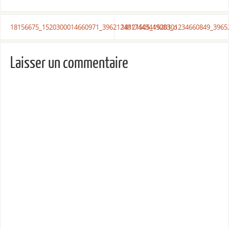
18156675_1520300014660971_3962124817443449083_o
18121505_1520301234660849_3965
Laisser un commentaire