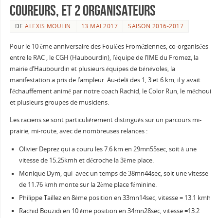
coureurs, et 2 organisateurs
DE
ALEXIS MOULIN
13 MAI 2017
SAISON 2016-2017
Pour le 10 ème anniversaire des Foulées Froméziennes, co-organisées
entre le RAC , le CGH (Haubourdin), l’équipe de l’IME du Fromez, la
mairie d’Haubourdin et plusieurs équipes de bénévoles, la
manifestation a pris de l’ampleur. Au-delà des 1, 3 et 6 km, il y avait
l’échauffement animé par notre coach Rachid, le Color Run, le méchoui
et plusieurs groupes de musiciens.
Les raciens se sont particulièrement distingués sur un parcours mi-
prairie, mi-route, avec de nombreuses relances :
Olivier Deprez qui a couru les 7.6 km en 29mn55sec, soit à une
vitesse de 15.25kmh et décroche la 3ème place.
Monique Dym, qui avec un temps de 38mn44sec, soit une vitesse
de 11.76 kmh monte sur la 2ème place féminine.
Philippe Taillez en 8ème position en 33mn14sec, vitesse = 13.1 kmh
Rachid Bouzidi en 10 ème position en 34mn28sec, vitesse =13.2