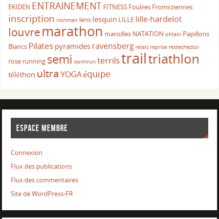
ENTRAINEMENT
EKIDEN
FITNESS
Foulées Froméziennes
inscription
lille-hardelot
lesquin
lens
LILLE
ironman
marathon
louvre
maroilles
NATATION
Papillons
ohlain
Pilates
ravensberg
pyramides
Blancs
relais
reprise
restecheztoi
trail
triathlon
semi
terrils
rose
running
swimrun
ultra
équipe
YOGA
téléthon
ESPACE MEMBRE
Connexion
Flux des publications
Flux des commentaires
Site de WordPress-FR