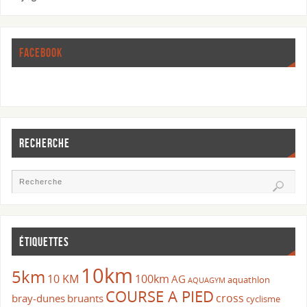
FACEBOOK
RECHERCHE
ÉTIQUETTES
10km
5km
10 KM
100km
AG
aquathlon
AQUAGYM
COURSE A PIED
cross
bray-dunes
bruants
cyclisme