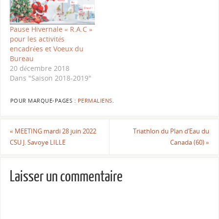
demande le port du
masque en…
Pause Hivernale « R.A.C »
pour les activités
encadrées et Voeux du
Bureau
20 décembre 2018
Dans "Saison 2018-2019"
POUR MARQUE-PAGES :
PERMALIENS
.
«
MEETING mardi 28 juin 2022
Triathlon du Plan d’Eau du
CSU J. Savoye LILLE
Canada (60)
»
Laisser un commentaire