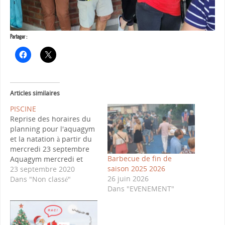
Partager :
Articles similaires
PISCINE
Reprise des horaires du
planning pour l'aquagym
et la natation à partir du
mercredi 23 septembre
Barbecue de fin de
Aquagym mercredi et
saison 2025 2026
jeudi de 20h00 à 20h45
23 septembre 2020
26 juin 2026
Natation mercredi de
Dans "Non classé"
Dans "EVENEMENT"
21h00 à 22h00 et samedi
de 12h00 à 13h00 On
conserve le protocole
validé en Juin dernier. On