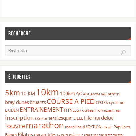
RECHERCHE
ÉTIQUETTES
10km
5km
10 KM
100km
AG
aquathlon
AQUAGYM
COURSE A PIED
cross
bray-dunes
bruants
cyclisme
ENTRAINEMENT
EKIDEN
FITNESS
Foulées Froméziennes
inscription
lille-hardelot
lesquin
lens
LILLE
ironman
marathon
louvre
maroilles
NATATION
Papillons
ohlain
Pilates
ravensberg
pyramides
Blancs
relais
reprise
restecheztoi