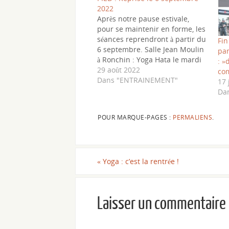
2022
Après notre pause estivale,
pour se maintenir en forme, les
séances reprendront à partir du
Fin
6 septembre. Salle Jean Moulin
par
à Ronchin : Yoga Hata le mardi
: »
de 18h30 à 19h30 et Yoga
29 août 2022
com
dynamique le vendredi de
Dans "ENTRAINEMENT"
17 
18h30 à 19h45, le mercredi
Da
Pilates de 19h30 à 20h30 et
Renforcement Musculaire…
POUR MARQUE-PAGES :
PERMALIENS
.
«
Yoga : c’est la rentrée !
Laisser un commentaire