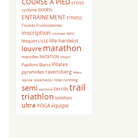
COURSE A PIED
cross
cyclisme
EKIDEN
ENTRAINEMENT
FITNESS
Foulées Froméziennes
inscription
lens
ironman
lille-hardelot
lesquin
LILLE
marathon
louvre
maroilles
NATATION
ohlain
Pilates
Papillons Blancs
ravensberg
pyramides
relais
rose
running
reprise
restecheztoi
trail
semi
terrils
swimrun
triathlon
téléthon
ultra
équipe
YOGA