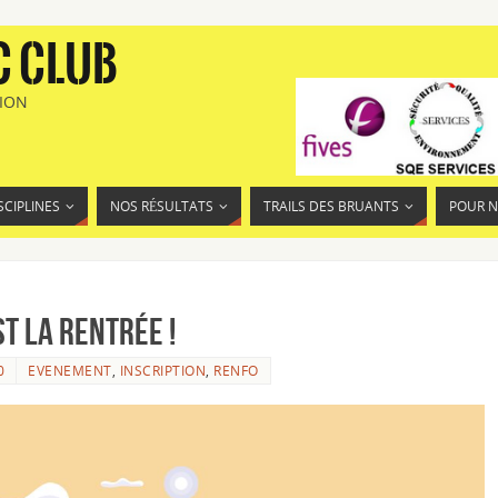
C CLUB
TION
SCIPLINES
NOS RÉSULTATS
TRAILS DES BRUANTS
POUR 
st la Rentrée !
0
EVENEMENT
,
INSCRIPTION
,
RENFO