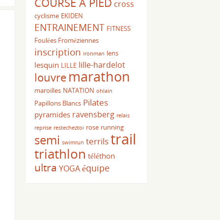
COURSE A PIED
cross
cyclisme
EKIDEN
ENTRAINEMENT
FITNESS
Foulées Froméziennes
inscription
lens
ironman
lille-hardelot
lesquin
LILLE
marathon
louvre
maroilles
NATATION
ohlain
Pilates
Papillons Blancs
ravensberg
pyramides
relais
rose
running
reprise
restecheztoi
trail
semi
terrils
swimrun
triathlon
téléthon
ultra
équipe
YOGA