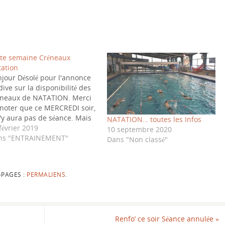
te semaine Créneaux
ation
jour Désolé pour l'annonce
dive sur la disponibilité des
éneaux de NATATION. Merci
noter que ce MERCREDI soir,
n'y aura pas de séance. Mais
NATATION… toutes les Infos
e nous pourrons nous
février 2019
10 septembre 2020
rouver SAMEDI à l'horaire
ns "ENTRAINEMENT"
Dans "Non classé"
ituel 12-13h pour une
nce Natation. Bonne fin de
aine Pour le Bureau Votre
-PAGES :
PERMALIENS
.
érent Triathlon…
Renfo’ ce soir Séance annulée
»