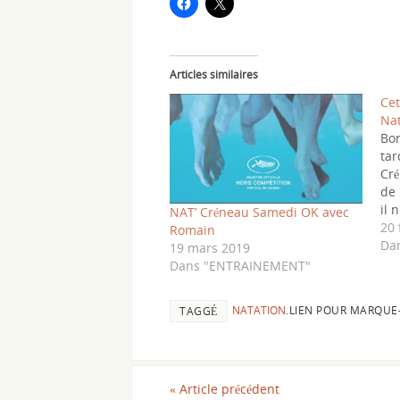
Articles similaires
Cet
Nat
Bon
tar
Cr
de 
il 
NAT’ Créneau Samedi OK avec
qu
20 
Romain
ret
Da
19 mars 2019
hab
Dans "ENTRAINEMENT"
séa
sem
NATATION
.
LIEN POUR MARQUE
TAGGÉ
réf
«
Article précédent