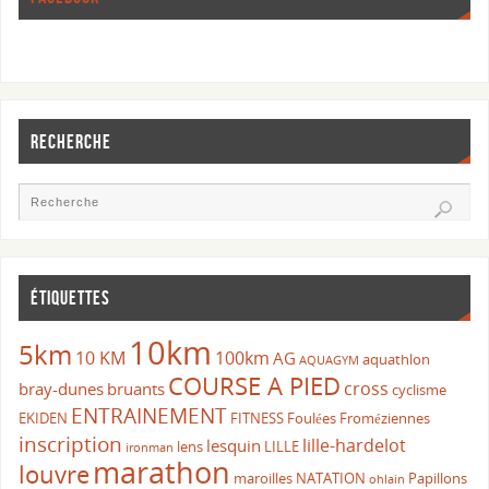
RECHERCHE
ÉTIQUETTES
10km
5km
10 KM
100km
AG
aquathlon
AQUAGYM
COURSE A PIED
cross
bray-dunes
bruants
cyclisme
ENTRAINEMENT
EKIDEN
FITNESS
Foulées Froméziennes
inscription
lille-hardelot
lesquin
lens
LILLE
ironman
marathon
louvre
maroilles
NATATION
Papillons
ohlain