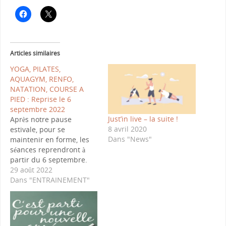
Articles similaires
YOGA, PILATES,
AQUAGYM, RENFO,
NATATION, COURSE A
PIED : Reprise le 6
septembre 2022
Just’in live – la suite !
Après notre pause
8 avril 2020
estivale, pour se
Dans "News"
maintenir en forme, les
séances reprendront à
partir du 6 septembre.
Salle Jean Moulin à
29 août 2022
Ronchin : Yoga Hata le
Dans "ENTRAINEMENT"
mardi de 18h30 à 19h30
et Yoga dynamique le
vendredi de 18h30 à
19h45, le mercredi Pilates