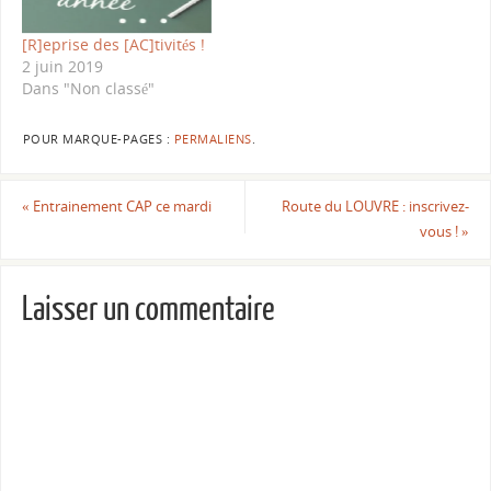
de 19h30 à 20h30 et
Renforcement
[R]eprise des [AC]tivités !
Musculaire…
2 juin 2019
Dans "Non classé"
POUR MARQUE-PAGES :
PERMALIENS
.
«
Entrainement CAP ce mardi
Route du LOUVRE : inscrivez-
vous !
»
Laisser un commentaire