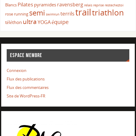
Pilates
ravensberg
pyramides
Blancs
relais
reprise
restecheztoi
trail
triathlon
semi
terrils
rose
running
swimrun
ultra
équipe
YOGA
téléthon
ESPACE MEMBRE
Connexion
Flux des publications
Flux des commentaires
Site de WordPress-FR