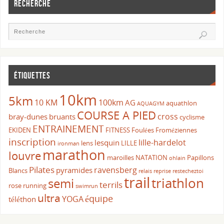
RECHERCHE
ÉTIQUETTES
10km
5km
10 KM
100km
AG
aquathlon
AQUAGYM
COURSE A PIED
cross
bray-dunes
bruants
cyclisme
ENTRAINEMENT
EKIDEN
FITNESS
Foulées Froméziennes
inscription
lille-hardelot
lesquin
lens
LILLE
ironman
marathon
louvre
maroilles
NATATION
Papillons
ohlain
Pilates
ravensberg
pyramides
Blancs
relais
reprise
restecheztoi
trail
triathlon
semi
terrils
rose
running
swimrun
ultra
équipe
YOGA
téléthon