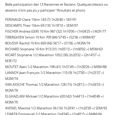
Belle participation des 13 Raciennes et Raciens. Quelques blessés ou
absents n’ont pas pu y participer ! Résultats et photo.
PERINAUD Claire 15km 143 (7) 1h26’40 » SEF/91
DESCAMPS Theo 15km 69 (19) 1h18’10 » SEM/97
FISCHER Andrea (GER) 10 Km 987 (32) 1h10’00 » (1h04’25 ») M2F/77
TIBERGHIEN Simon 10 Km 709 (84) 57’45 » (52’36 ») M0M/87
BOUSSIF Rachid 10 Km 669 (66) 56’17 » (51’06 ») M2M/74
RICHARD Stéphane 10 Km 913 (31) 1h05’13 » (1h00’02 ») M5M/63
RICART Stéphanie 1/2 Marathon 1052 (30) 2h20’32 » (2h14’57 »)
M3F/72
MOUTET Alain 1/2 Marathon 198 (41) 1h31’49 » (1h30’26 ») M0M/88
LANNOY Jean-François 1/2 Marathon 110 (9) 1h27’00 » (1h25’37 »)
M2M/74
VAN ASSCHE Thomas 1/2 Marathon 128 (15) 1h28’12 » (1h26’53 »)
M2M/76
ELGHAZLANI Mickael 1/2 Marathon 420 (42) 1h44’13 » (1h40’48 »)
M3M/70
AVENEL Maxime 1/2 Marathon 56 (16) 1h20’41 » (1h20’30 ») SEM/92
LEJARZA Emmanuel 1/2 Marathon 1h43’40 » (1h40’15 ») M4M/66