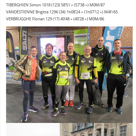
TIBERGHIEN Simon 1018 (123) 58’51 » (57’38 ») M0M/87
VANDESTIENNE Brigitte 1296 (34) 1h08’24 » (1h07’12 ») M4F/65
VERBRUGGHE Florian 129 (17) 40’48 » (40’28 ») M0M/86