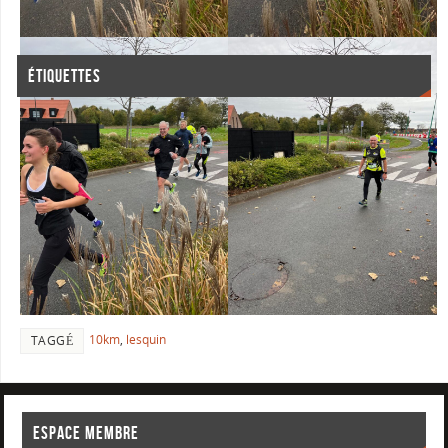
ÉTIQUETTES
10km
5km
10 KM
100km
AG
aquathlon
AQUAGYM
COURSE A PIED
cross
bray-dunes
bruants
cyclisme
ENTRAINEMENT
EKIDEN
FITNESS
Foulées Froméziennes
inscription
lille-hardelot
lesquin
lens
LILLE
ironman
marathon
louvre
maroilles
NATATION
Papillons
ohlain
Pilates
ravensberg
pyramides
Blancs
relais
reprise
restecheztoi
trail
triathlon
semi
terrils
rose
running
swimrun
ultra
équipe
YOGA
téléthon
10km
,
lesquin
TAGGÉ
ESPACE MEMBRE