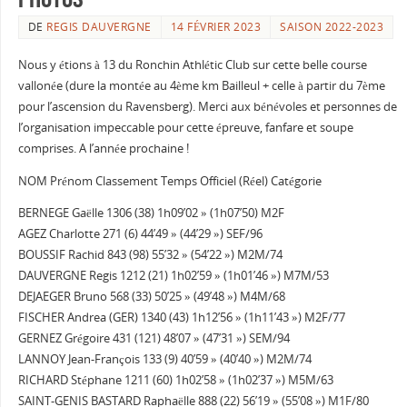
DE
REGIS DAUVERGNE
14 FÉVRIER 2023
SAISON 2022-2023
Nous y étions à 13 du Ronchin Athlétic Club sur cette belle course
vallonée (dure la montée au 4ème km Bailleul + celle à partir du 7ème
pour l’ascension du Ravensberg). Merci aux bénévoles et personnes de
l’organisation impeccable pour cette épreuve, fanfare et soupe
comprises. A l’année prochaine !
NOM Prénom Classement Temps Officiel (Réel) Catégorie
BERNEGE Gaëlle 1306 (38) 1h09’02 » (1h07’50) M2F
AGEZ Charlotte 271 (6) 44’49 » (44’29 ») SEF/96
BOUSSIF Rachid 843 (98) 55’32 » (54’22 ») M2M/74
DAUVERGNE Regis 1212 (21) 1h02’59 » (1h01’46 ») M7M/53
DEJAEGER Bruno 568 (33) 50’25 » (49’48 ») M4M/68
FISCHER Andrea (GER) 1340 (43) 1h12’56 » (1h11’43 ») M2F/77
GERNEZ Grégoire 431 (121) 48’07 » (47’31 ») SEM/94
LANNOY Jean-François 133 (9) 40’59 » (40’40 ») M2M/74
RICHARD Stéphane 1211 (60) 1h02’58 » (1h02’37 ») M5M/63
SAINT-GENIS BASTARD Raphaëlle 888 (22) 56’19 » (55’08 ») M1F/80