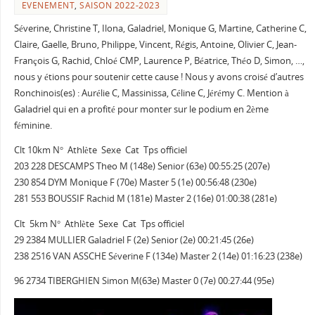
EVENEMENT
,
SAISON 2022-2023
Séverine, Christine T, Ilona, Galadriel, Monique G, Martine, Catherine C,
Claire, Gaelle, Bruno, Philippe, Vincent, Régis, Antoine, Olivier C, Jean-
François G, Rachid, Chloé CMP, Laurence P, Béatrice, Théo D, Simon, …,
nous y étions pour soutenir cette cause ! Nous y avons croisé d’autres
Ronchinois(es) : Aurélie C, Massinissa, Céline C, Jérémy C. Mention à
Galadriel qui en a profité pour monter sur le podium en 2ème
féminine.
Clt 10km N° Athlète Sexe Cat Tps officiel
203 228 DESCAMPS Theo M (148e) Senior (63e) 00:55:25 (207e)
230 854 DYM Monique F (70e) Master 5 (1e) 00:56:48 (230e)
281 553 BOUSSIF Rachid M (181e) Master 2 (16e) 01:00:38 (281e)
Clt 5km N° Athlète Sexe Cat Tps officiel
29 2384 MULLIER Galadriel F (2e) Senior (2e) 00:21:45 (26e)
238 2516 VAN ASSCHE Séverine F (134e) Master 2 (14e) 01:16:23 (238e)
96 2734 TIBERGHIEN Simon M(63e) Master 0 (7e) 00:27:44 (95e)