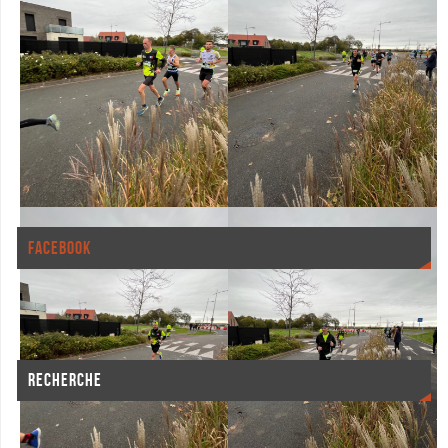
une notification de chaque nouvel article par e-mail.
J’accepte les
conditions d’utilisation et la politique de
confidentialité
Abonnez-vous
Rejoignez les 732 autres abonnés
FACEBOOK
RECHERCHE