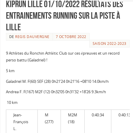
KIPRUN LILLE 01/10/2022 résultats des
entrainements running sur la piste à
LILLE
DE
REGIS DAUVERGNE
7 OCTOBRE 2022
SAISON 2022-2023
9 Athlètes du Ronchin Athlétic Club sur ces épreuves et un record
perso battu (Galadriel) !
5 km
Galadriel M. F(60) SEF (28) 0h21’24 0h21’16 +08’10 14.0km/h
Andrea F. F(167) M2F (12) 0h32’05 0h31’32 +18’26 9.3km/h
10 km
Jean-
M
M2M
0:40:34
0:40:13
François
(277)
(18)
L.