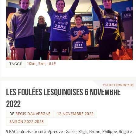
10km
,
5km
,
LILLE
TAGGÉ
PAS DE COMMENTAIRE
Les foulées Lesquinoises 6 novembre
2022
DE
REGIS DAUVERGNE
12 NOVEMBRE 2022
SAISON 2022-2023
9 RACien(ne)s sur cette épreuve : Gaelle, Régis, Bruno, Philippe, Brigitte,