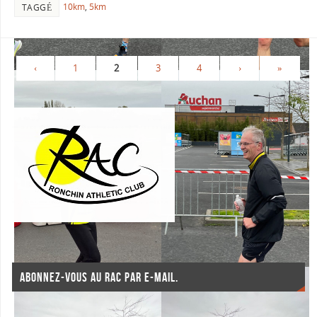
10km
,
5km
TAGGÉ
‹
1
2
3
4
›
»
ABONNEZ-VOUS AU RAC PAR E-MAIL.
Saisissez votre adresse e-mail pour vous abonner à ce blog et recevoir