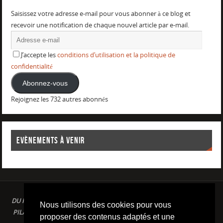
Saisissez votre adresse e-mail pour vous abonner à ce blog et
recevoir une notification de chaque nouvel article par e-mail.
J’accepte les
conditions d’utilisation et la politique de
confidentialité
Abonnez-vous
Rejoignez les 732 autres abonnés
EVÈNEMENTS À VENIR
DU PLAISIR DANS LE SPORT LOISIR A LA COMPETITION : AQUAGYM /
Nous utilisons des cookies pour vous
PILATES / STRETCHING / COURSE A PIED / NATATION / TRIATHLON /
proposer des contenus adaptés et une