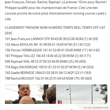
Jean-François, Florian, Rachid, Raphaël. Le premier 10 km pour Rachid !
Philippe qualifié pour les championnats de France. C’est une des
courses proche de notre piste d’entraînement running course à pied à
Lille.
CLASSEMENT PRÉNOM NOM NUMÉRO TEMPS RÉEL TEMPS OFF CAT
SEXE
101 Jean-François LANNOY 579 39:45:00 39:52:00 M2M (7.) M (93)
132 Alexis MOULIN 381 41:09:00 41:16:00 M1M (31.) M (122)
156 Florian VERBRUGGHE 161 41:52:00 41:59:00 M0M (17.) M (142)
187 Philippe TAILLEZ 166 43:14:00 43:22:00 M5M (3.) M (171)
540 Raphael VIAL 48 53:37:00 53:56:00 M4M (25.) M (455)
718 Regis DAUVERGNE 199 01:01:23 01:02:07 M7M (5.) M (553)
743 Gaelle BERNEGE 1064 01:03:28 01:04:12 M2F (23.) F (183)
748 Rachid BOUSSIF 162 01:04:25 01:04:54 M2M (79.) M (563)
PAS DE COMMENTAIRE