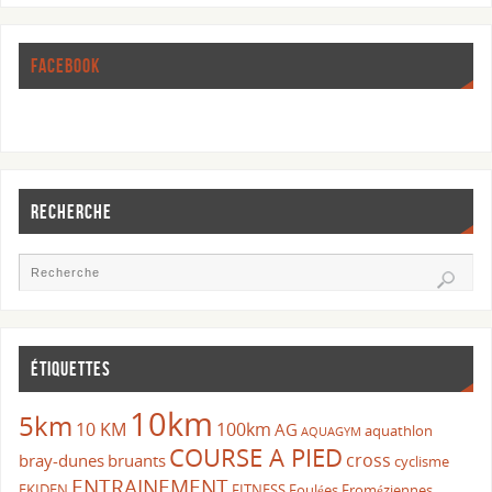
FACEBOOK
RECHERCHE
ÉTIQUETTES
10km
5km
10 KM
100km
AG
aquathlon
AQUAGYM
COURSE A PIED
cross
bray-dunes
bruants
cyclisme
ENTRAINEMENT
EKIDEN
FITNESS
Foulées Froméziennes