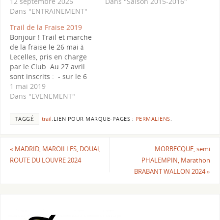
12 septembre 2025
Dans "Saison 2015-2016"
Dans "ENTRAINEMENT"
Trail de la Fraise 2019
Bonjour ! Trail et marche
de la fraise le 26 mai à
Lecelles, pris en charge
par le Club. Au 27 avril
sont inscrits : - sur le 6
km :Nassim, Léa, Alain et
1 mai 2019
Edie-sur le 15 km: Audrey
Dans "EVENEMENT"
C. , Audrey L.,Sandy,
Bruno, Perrine, Martine,
TAGGÉ
trail
.
LIEN POUR MARQUE-PAGES :
PERMALIENS
.
Elisabeth G. et Gauthier…
«
MADRID, MAROILLES, DOUAI,
MORBECQUE, semi
ROUTE DU LOUVRE 2024
PHALEMPIN, Marathon
BRABANT WALLON 2024
»