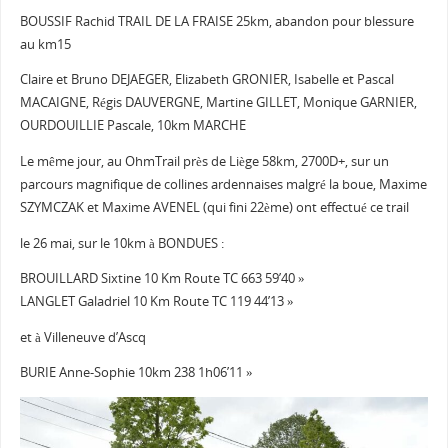
BOUSSIF Rachid TRAIL DE LA FRAISE 25km, abandon pour blessure
au km15
Claire et Bruno DEJAEGER, Elizabeth GRONIER, Isabelle et Pascal
MACAIGNE, Régis DAUVERGNE, Martine GILLET, Monique GARNIER,
OURDOUILLIE Pascale, 10km MARCHE
Le même jour, au OhmTrail près de Liège 58km, 2700D+, sur un
parcours magnifique de collines ardennaises malgré la boue, Maxime
SZYMCZAK et Maxime AVENEL (qui fini 22ème) ont effectué ce trail
le 26 mai, sur le 10km à BONDUES :
BROUILLARD Sixtine 10 Km Route TC 663 59’40 »
LANGLET Galadriel 10 Km Route TC 119 44’13 »
et à Villeneuve d’Ascq
BURIE Anne-Sophie 10km 238 1h06’11 »