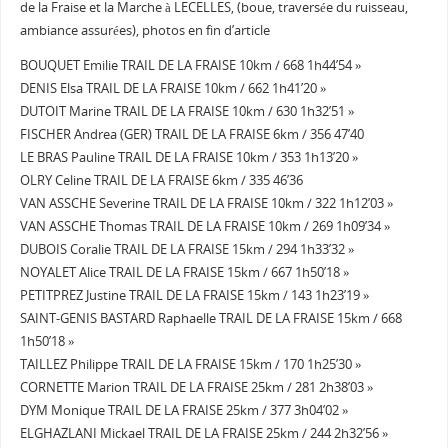
de la Fraise et la Marche à LECELLES, (boue, traversée du ruisseau,
ambiance assurées), photos en fin d’article
BOUQUET Emilie TRAIL DE LA FRAISE 10km / 668 1h44’54 »
DENIS Elsa TRAIL DE LA FRAISE 10km / 662 1h41’20 »
DUTOIT Marine TRAIL DE LA FRAISE 10km / 630 1h32’51 »
FISCHER Andrea (GER) TRAIL DE LA FRAISE 6km / 356 47’40
LE BRAS Pauline TRAIL DE LA FRAISE 10km / 353 1h13’20 »
OLRY Celine TRAIL DE LA FRAISE 6km / 335 46’36
VAN ASSCHE Severine TRAIL DE LA FRAISE 10km / 322 1h12’03 »
VAN ASSCHE Thomas TRAIL DE LA FRAISE 10km / 269 1h09’34 »
DUBOIS Coralie TRAIL DE LA FRAISE 15km / 294 1h33’32 »
NOYALET Alice TRAIL DE LA FRAISE 15km / 667 1h50’18 »
PETITPREZ Justine TRAIL DE LA FRAISE 15km / 143 1h23’19 »
SAINT-GENIS BASTARD Raphaelle TRAIL DE LA FRAISE 15km / 668
1h50’18 »
TAILLEZ Philippe TRAIL DE LA FRAISE 15km / 170 1h25’30 »
CORNETTE Marion TRAIL DE LA FRAISE 25km / 281 2h38’03 »
DYM Monique TRAIL DE LA FRAISE 25km / 377 3h04’02 »
ELGHAZLANI Mickael TRAIL DE LA FRAISE 25km / 244 2h32’56 »