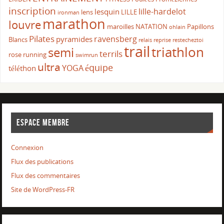
inscription
lille-hardelot
lesquin
lens
LILLE
ironman
marathon
louvre
maroilles
NATATION
Papillons
ohlain
Pilates
ravensberg
pyramides
Blancs
relais
reprise
restecheztoi
trail
triathlon
semi
terrils
rose
running
swimrun
ultra
équipe
YOGA
téléthon
ESPACE MEMBRE
Connexion
Flux des publications
Flux des commentaires
Site de WordPress-FR