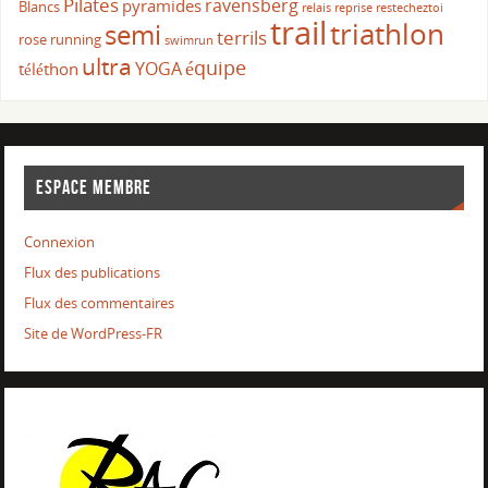
Pilates
ravensberg
pyramides
Blancs
relais
reprise
restecheztoi
trail
triathlon
semi
terrils
rose
running
swimrun
ultra
équipe
YOGA
téléthon
ESPACE MEMBRE
Connexion
Flux des publications
Flux des commentaires
Site de WordPress-FR