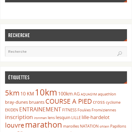
RECHERCHE
ÉTIQUETTES
10km
5km
10 KM
100km
AG
aquathlon
AQUAGYM
COURSE A PIED
cross
bray-dunes
bruants
cyclisme
ENTRAINEMENT
EKIDEN
FITNESS
Foulées Froméziennes
inscription
lille-hardelot
lesquin
lens
LILLE
ironman
marathon
louvre
maroilles
NATATION
Papillons
ohlain