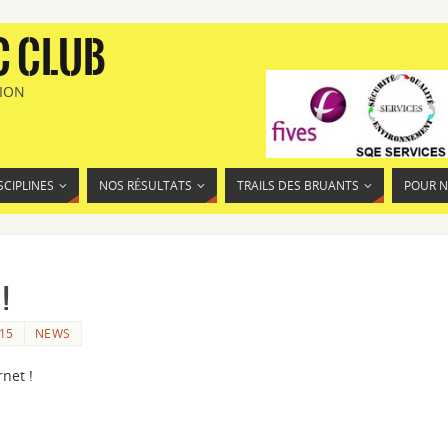
C CLUB
TION
SCIPLINES
NOS RÉSULTATS
TRAILS DES BRUANTS
POUR 
!
15
NEWS
net !