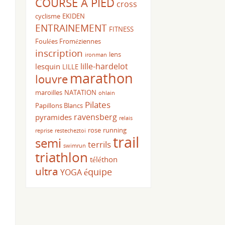
COURSE A PIED
cross
cyclisme
EKIDEN
ENTRAINEMENT
FITNESS
Foulées Froméziennes
inscription
lens
ironman
lille-hardelot
lesquin
LILLE
marathon
louvre
maroilles
NATATION
ohlain
Pilates
Papillons Blancs
ravensberg
pyramides
relais
rose
running
reprise
restecheztoi
trail
semi
terrils
swimrun
triathlon
téléthon
ultra
équipe
YOGA