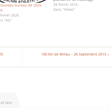
énergétique chinois consiste à
28 février 2016
nouveau bureau de 2025-
masser par acupression des
Dans "News"
26
points d’acupuncture du corps.
février 2026
Ces deux techniques s’appuient
ns "AG"
sur les principes de la
médecine traditionnelle
chinoise Leurs principaux
bienfaits sont: Relâcher les
tensions…
20
100 km de Millau – 26 Septembre 2015
»
 45 MIN