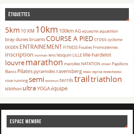
ÉTIQUETTES
10km
5km
10 KM
100km
AG
aquathlon
AQUAGYM
COURSE A PIED
cross
bray-dunes
bruants
cyclisme
ENTRAINEMENT
EKIDEN
FITNESS
Foulées Froméziennes
inscription
lille-hardelot
lesquin
lens
LILLE
ironman
marathon
louvre
maroilles
NATATION
Papillons
ohlain
Pilates
ravensberg
pyramides
Blancs
relais
reprise
restecheztoi
trail
triathlon
semi
terrils
rose
running
swimrun
ultra
équipe
YOGA
téléthon
ESPACE MEMBRE