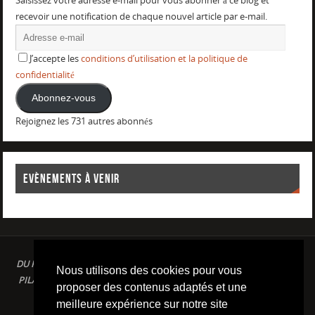
Saisissez votre adresse e-mail pour vous abonner à ce blog et
recevoir une notification de chaque nouvel article par e-mail.
J’accepte les
conditions d’utilisation et la politique de
confidentialité
Abonnez-vous
Rejoignez les 731 autres abonnés
EVÈNEMENTS À VENIR
DU PLAISIR DANS LE SPORT LOISIR A LA COMPETITION : AQUAGYM /
Nous utilisons des cookies pour vous
PILATES / STRETCHING / COURSE A PIED / NATATION / TRIATHLON /
proposer des contenus adaptés et une
TRAILS / YOGA/ RENFORCEMENT MUSCULAIRE
meilleure expérience sur notre site
Conditions d'utilisation & Politique de confidentialité