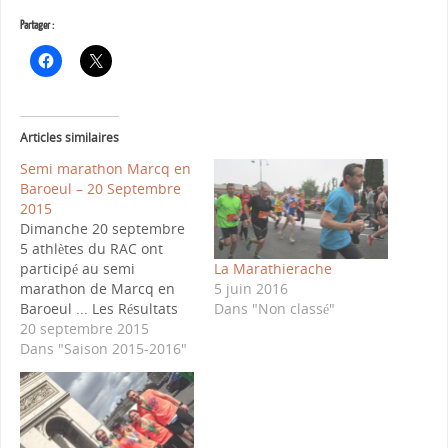
Partager :
Articles similaires
Semi marathon Marcq en
Baroeul – 20 Septembre
2015
Dimanche 20 septembre
5 athlètes du RAC ont
La Marathierache
participé au semi
5 juin 2016
marathon de Marcq en
Dans "Non classé"
Baroeul ... Les Résultats
Deprez Olivier:1h36
20 septembre 2015
Didier Sébastien :1h47
Dans "Saison 2015-2016"
Herve Franck:1h49’34"
Miller Sylviane :1h50’11"