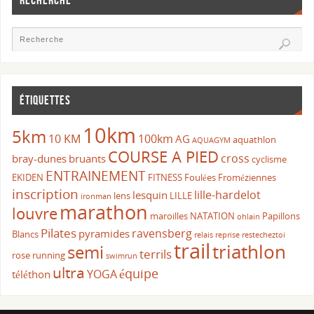
RECHERCHE
ÉTIQUETTES
10km
5km
10 KM
100km
AG
aquathlon
AQUAGYM
COURSE A PIED
cross
bray-dunes
bruants
cyclisme
ENTRAINEMENT
EKIDEN
FITNESS
Foulées Froméziennes
inscription
lille-hardelot
lesquin
lens
LILLE
ironman
marathon
louvre
maroilles
NATATION
Papillons
ohlain
Pilates
ravensberg
pyramides
Blancs
relais
reprise
restecheztoi
trail
triathlon
semi
terrils
rose
running
swimrun
ultra
équipe
YOGA
téléthon