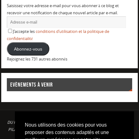
Saisissez votre adresse e-mail pour vous abonner à ce blog et
recevoir une notification de chaque nouvel article par e-mail.
J’accepte les
conditions d’utilisation et la politique de
confidentialité
Abonnez-vous
Rejoignez les 731 autres abonnés
EVÈNEMENTS À VENIR
DU PLAISIR DANS LE SPORT LOISIR A LA COMPETITION : AQUAGYM /
Nous utilisons des cookies pour vous
PILATES / STRETCHING / COURSE A PIED / NATATION / TRIATHLON /
proposer des contenus adaptés et une
TRAILS / YOGA/ RENFORCEMENT MUSCULAIRE