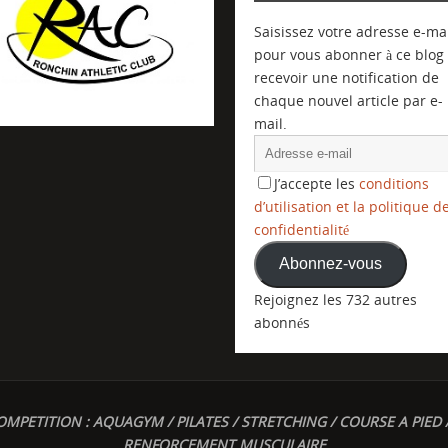
Saisissez votre adresse e-mai
pour vous abonner à ce blog 
recevoir une notification de
chaque nouvel article par e-
mail.
J’accepte les
conditions
d’utilisation et la politique d
confidentialité
Abonnez-vous
Rejoignez les 732 autres
abonnés
OMPETITION : AQUAGYM / PILATES / STRETCHING / COURSE A PIED 
RENFORCEMENT MUSCULAIRE