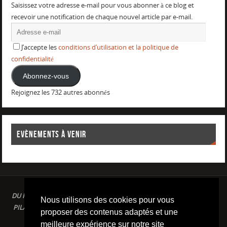
Saisissez votre adresse e-mail pour vous abonner à ce blog et
recevoir une notification de chaque nouvel article par e-mail.
J’accepte les
conditions d’utilisation et la politique de
confidentialité
Abonnez-vous
Rejoignez les 732 autres abonnés
EVÈNEMENTS À VENIR
DU PLAISIR DANS LE SPORT LOISIR A LA COMPETITION : AQUAGYM /
Nous utilisons des cookies pour vous
PILATES / STRETCHING / COURSE A PIED / NATATION / TRIATHLON /
proposer des contenus adaptés et une
TRAILS / YOGA/ RENFORCEMENT MUSCULAIRE
meilleure expérience sur notre site