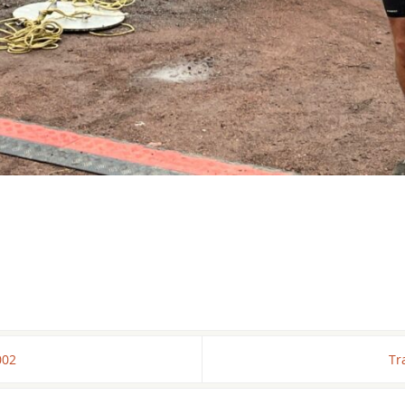
002
Tr