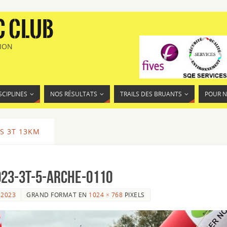
C CLUB
TION
SCIPLINES
NOS RÉSULTATS
TRAILS DES BRUANTS
POUR 
S 3T 13KM
023-3T-5-Arche-0110
 2023
GRAND FORMAT EN
1024 × 768
PIXELS