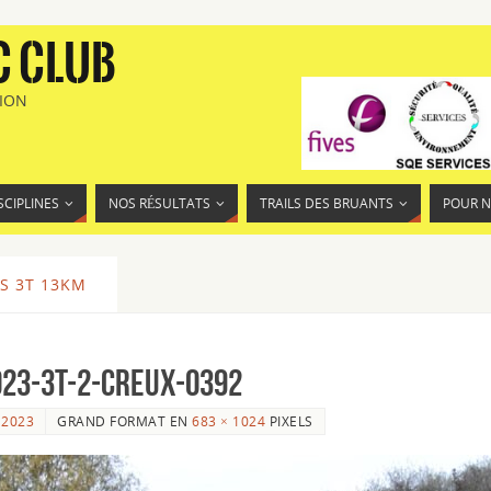
C CLUB
TION
SCIPLINES
NOS RÉSULTATS
TRAILS DES BRUANTS
POUR 
S 3T 13KM
23-3T-2-Creux-0392
 2023
GRAND FORMAT EN
683 × 1024
PIXELS