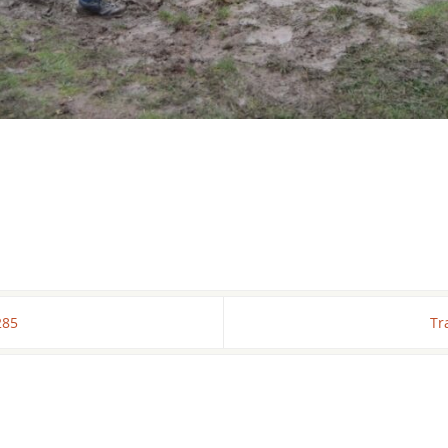
285
Tr