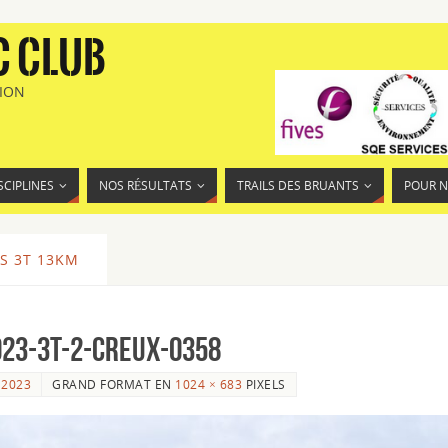
C CLUB
TION
SCIPLINES
NOS RÉSULTATS
TRAILS DES BRUANTS
POUR 
S 3T 13KM
23-3T-2-Creux-0358
 2023
GRAND FORMAT EN
1024 × 683
PIXELS