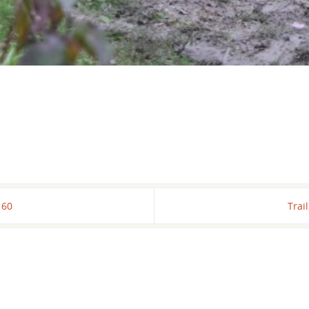
160
Trai