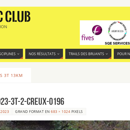
C CLUB
TION
SCIPLINES
NOS RÉSULTATS
TRAILS DES BRUANTS
POUR 
S 3T 13KM
23-3T-2-Creux-0196
 2023
GRAND FORMAT EN
683 × 1024
PIXELS