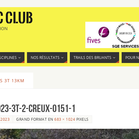
C CLUB
TION
SCIPLINES
NOS RÉSULTATS
TRAILS DES BRUANTS
POUR 
S 3T 13KM
23-3T-2-Creux-0151-1
 2023
GRAND FORMAT EN
683 × 1024
PIXELS