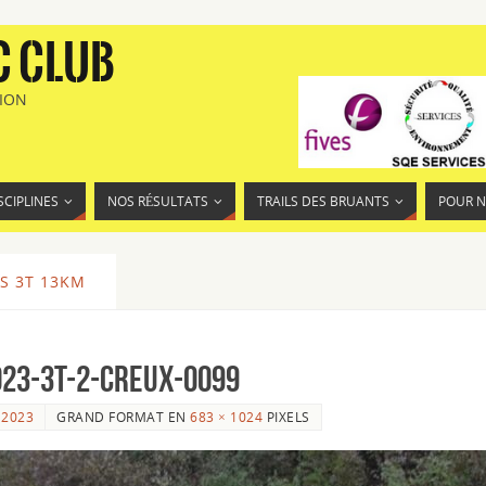
C CLUB
TION
SCIPLINES
NOS RÉSULTATS
TRAILS DES BRUANTS
POUR 
S 3T 13KM
23-3T-2-Creux-0099
 2023
GRAND FORMAT EN
683 × 1024
PIXELS