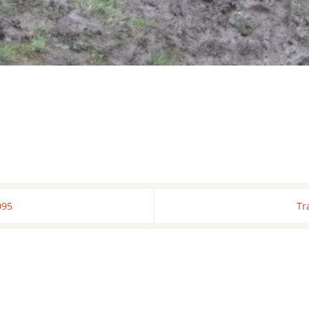
095
Tr