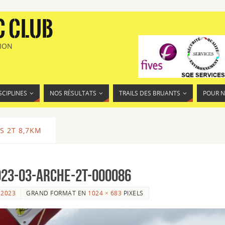
C CLUB
TION
SCIPLINES
NOS RÉSULTATS
TRAILS DES BRUANTS
POUR 
S 2T 8,7KM
023-03-Arche-2T-000086
 2023
GRAND FORMAT EN
1024 × 683
PIXELS