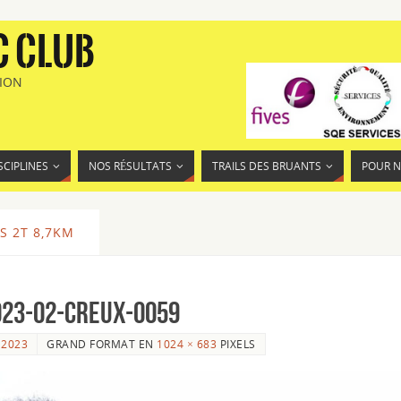
C CLUB
TION
SCIPLINES
NOS RÉSULTATS
TRAILS DES BRUANTS
POUR 
S 2T 8,7KM
023-02-Creux-0059
 2023
GRAND FORMAT EN
1024 × 683
PIXELS