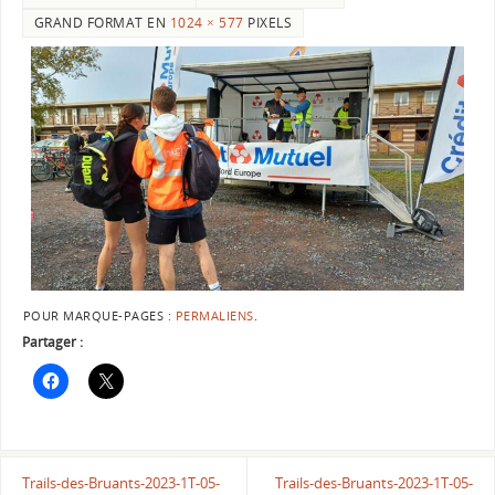
GRAND FORMAT EN
1024 × 577
PIXELS
POUR MARQUE-PAGES :
PERMALIENS
.
Partager :
Trails-des-Bruants-2023-1T-05-
Trails-des-Bruants-2023-1T-05-