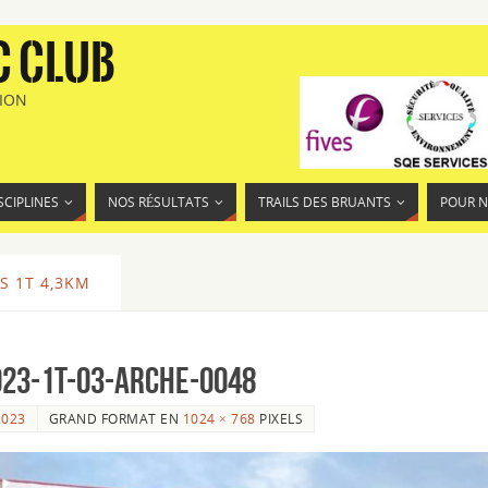
C CLUB
TION
SCIPLINES
NOS RÉSULTATS
TRAILS DES BRUANTS
POUR 
S 1T 4,3KM
023-1T-03-Arche-0048
2023
GRAND FORMAT EN
1024 × 768
PIXELS