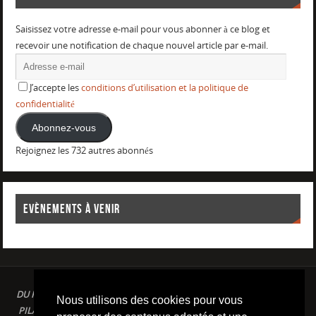
Saisissez votre adresse e-mail pour vous abonner à ce blog et
recevoir une notification de chaque nouvel article par e-mail.
J’accepte les
conditions d’utilisation et la politique de
confidentialité
Abonnez-vous
Rejoignez les 732 autres abonnés
EVÈNEMENTS À VENIR
DU PLAISIR DANS LE SPORT LOISIR A LA COMPETITION : AQUAGYM /
Nous utilisons des cookies pour vous
PILATES / STRETCHING / COURSE A PIED / NATATION / TRIATHLON /