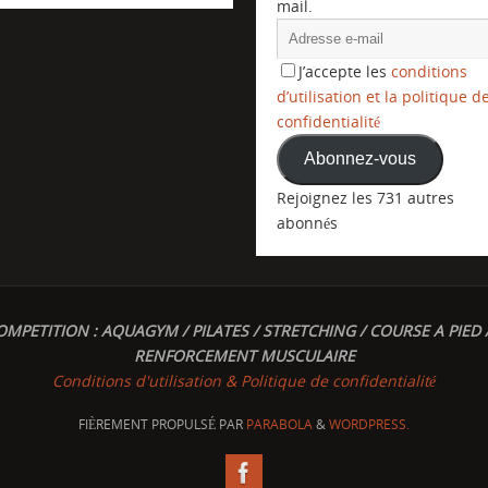
mail.
J’accepte les
conditions
d’utilisation et la politique d
confidentialité
Abonnez-vous
Rejoignez les 731 autres
abonnés
OMPETITION : AQUAGYM / PILATES / STRETCHING / COURSE A PIED 
RENFORCEMENT MUSCULAIRE
Conditions d'utilisation & Politique de confidentialité
FIÈREMENT PROPULSÉ PAR
PARABOLA
&
WORDPRESS.