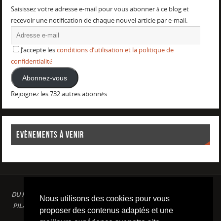
Saisissez votre adresse e-mail pour vous abonner à ce blog et
recevoir une notification de chaque nouvel article par e-mail.
J’accepte les
conditions d’utilisation et la politique de
confidentialité
Abonnez-vous
Rejoignez les 732 autres abonnés
EVÈNEMENTS À VENIR
DU PLAISIR DANS LE SPORT LOISIR A LA COMPETITION : AQUAGYM /
Nous utilisons des cookies pour vous
PILATES / STRETCHING / COURSE A PIED / NATATION / TRIATHLON /
proposer des contenus adaptés et une
TRAILS / YOGA/ RENFORCEMENT MUSCULAIRE