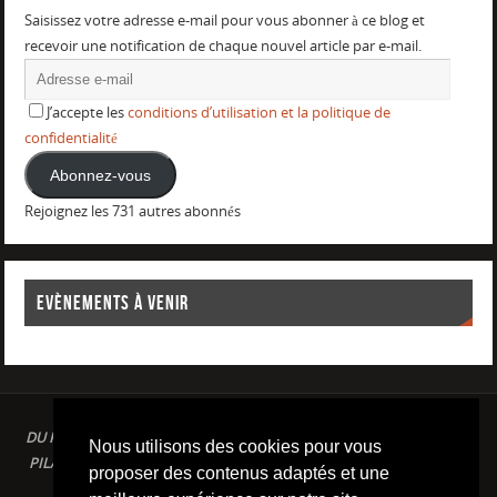
Saisissez votre adresse e-mail pour vous abonner à ce blog et
recevoir une notification de chaque nouvel article par e-mail.
J’accepte les
conditions d’utilisation et la politique de
confidentialité
Abonnez-vous
Rejoignez les 731 autres abonnés
EVÈNEMENTS À VENIR
DU PLAISIR DANS LE SPORT LOISIR A LA COMPETITION : AQUAGYM /
Nous utilisons des cookies pour vous
PILATES / STRETCHING / COURSE A PIED / NATATION / TRIATHLON /
proposer des contenus adaptés et une
TRAILS / YOGA/ RENFORCEMENT MUSCULAIRE