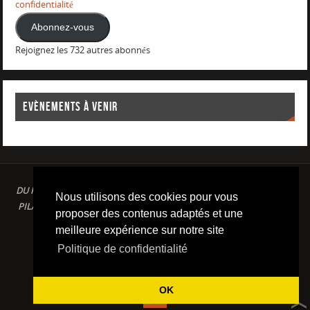
confidentialité
Abonnez-vous
Rejoignez les 732 autres abonnés
EVÈNEMENTS À VENIR
DU PLAISIR DANS LE SPORT LOISIR A LA COMPETITION : AQUAGYM /
Nous utilisons des cookies pour vous
PILATES / STRETCHING / COURSE A PIED / NATATION / TRIATHLON /
proposer des contenus adaptés et une
TRAILS / YOGA/ RENFORCEMENT MUSCULAIRE
meilleure expérience sur notre site
Conditions d'utilisation & Politique de confidentialité
Politique de confidentialité
FIÈREMENT PROPULSÉ PAR
PARABOLA
&
WORDPRESS.
OK