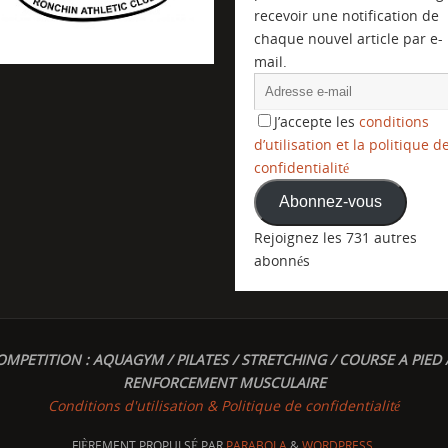
recevoir une notification de
chaque nouvel article par e-
mail.
J’accepte les
conditions
d’utilisation et la politique d
confidentialité
Abonnez-vous
Rejoignez les 731 autres
abonnés
OMPETITION : AQUAGYM / PILATES / STRETCHING / COURSE A PIED 
RENFORCEMENT MUSCULAIRE
Conditions d'utilisation & Politique de confidentialité
FIÈREMENT PROPULSÉ PAR
PARABOLA
&
WORDPRESS.