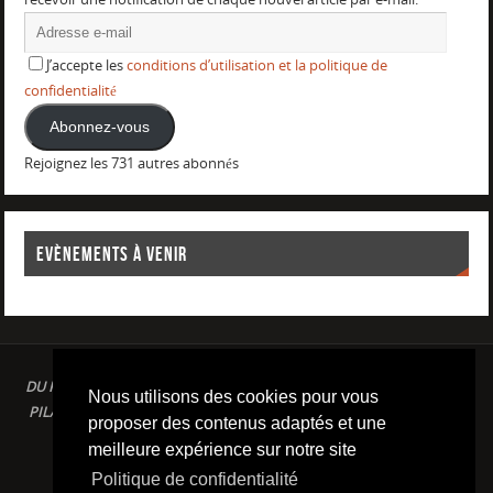
J’accepte les
conditions d’utilisation et la politique de
confidentialité
Abonnez-vous
Rejoignez les 731 autres abonnés
EVÈNEMENTS À VENIR
DU PLAISIR DANS LE SPORT LOISIR A LA COMPETITION : AQUAGYM /
Nous utilisons des cookies pour vous
PILATES / STRETCHING / COURSE A PIED / NATATION / TRIATHLON /
proposer des contenus adaptés et une
TRAILS / YOGA/ RENFORCEMENT MUSCULAIRE
meilleure expérience sur notre site
Conditions d'utilisation & Politique de confidentialité
Politique de confidentialité